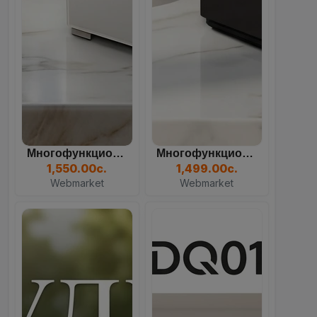
Многофункциональный Кулер...
Многофункциональный Кулер...
83
16
51
12
1,550.00с.
1,499.00с.
Days
Hours
Mins
Sec
Webmarket
Webmarket