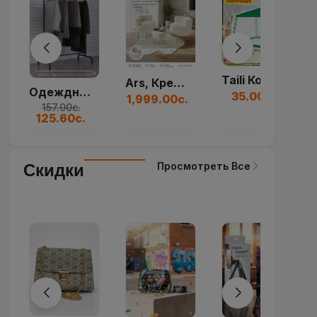
Taili Коробка Для...
Ars, Кресло, Набор...
Большая Круглая Ще...
35.00с.
1,999.00с.
230.00с.
Просмотреть Все
Скидки