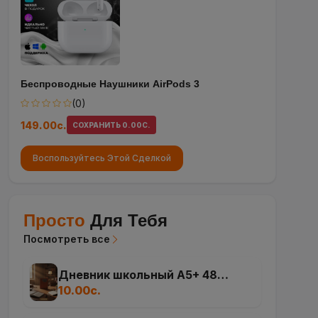
Беспроводные Наушники AirPods 3
(0)
149.00с.
СОХРАНИТЬ 0.00С.
Воспользуйтесь Этой Сделкой
Просто
Для Тебя
Посмотреть все
Дневник школьный А5+ 48
листов, мягкий переплёт
10.00с.