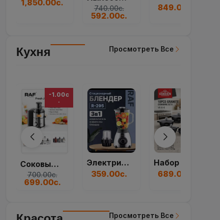
1,249.00с.
849.00с.
740.00с.
592.00с.
Просмотреть Все
Кухня
с
Набор Гранитной По...
Электрический Блен...
Соковыжималка RAF...
689.00с.
359.00с.
377.00с.
Просмотреть Все
Красота