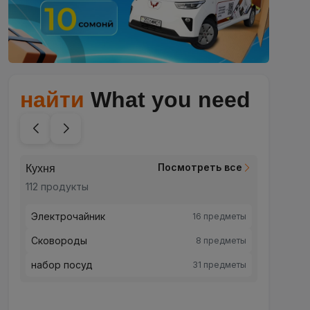
найти
What you need
Посмотреть все
Кухня
Красот
112 продукты
248 пр
Электрочайник
Красо
16 предметы
Сковороды
Уход 
8 предметы
набор посуд
Уход 
31 предметы
Для м