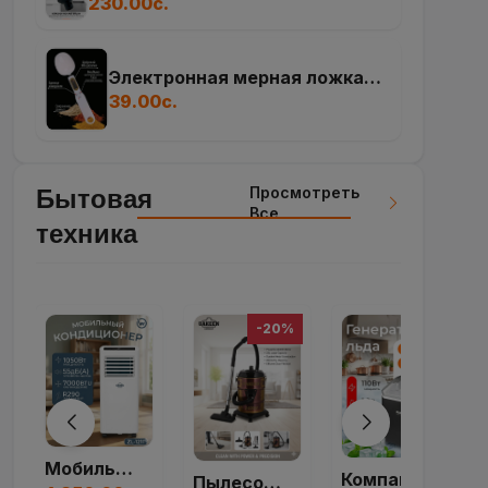
пароочистителя Karcher
230.00с.
Электронная мерная ложка
весы
39.00с.
Просмотреть
Бытовая
Все
техника
-20%
Пылесос Циклон SAM...
Компактный Генерат...
Пылесос VAKEEN ORI...