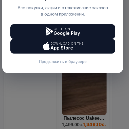
Все покупки, акции и отслеживание заказов
в одном приложении.
GET IT ON
Google Play
Ледогенератор (ледоделате...
83
16
51
12
849.00с.
DOWNLOAD ON THE
Days
Hours
Mins
Sec
Webmarket
App Store
Продолжить в браузере
Пылесос Uakeen ZL-930 4-В...
1,349.10с.
1,499.00с.