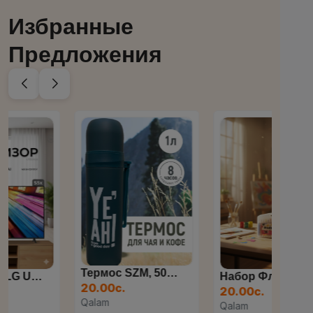
Избранные
Предложения
Термос SZM, 500 Мл
Набор Фломастеров, 36 Цве...
Фл
20.00с.
20.00с.
12.
Qalam
Qalam
Qal