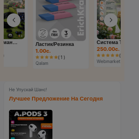
Система Туманообразования...
Ластик/резинка
250.00с.
1.00с.
( 1 )
( 1 )
Webmarket
Qalam
Не Упускай Шанс!
Лучшее Предложение На Сегодня