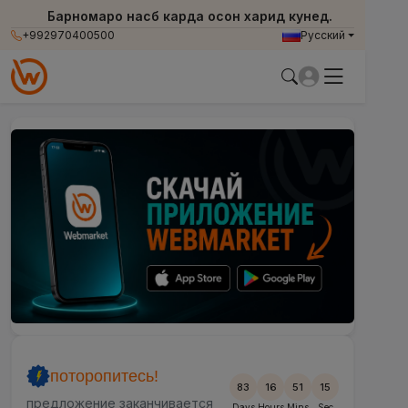
Барномаро насб карда осон харид кунед.
+992970400500
Русский
поторопитесь!
83
16
51
12
предложение заканчивается
Days
Hours
Mins
Sec