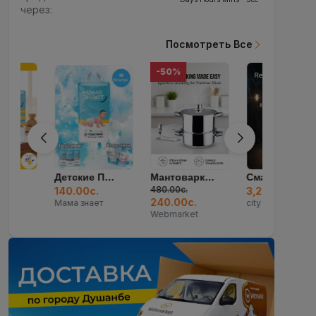
через:
Посмотреть Все
-50%
Детские Подгузники...
Мантоварка Arshai...
Смартфон Xiaomi Re...
480.00с.
140.00с.
3,200.00с.
6
240.00с.
Мама знает
city set
Ч
Webmarket