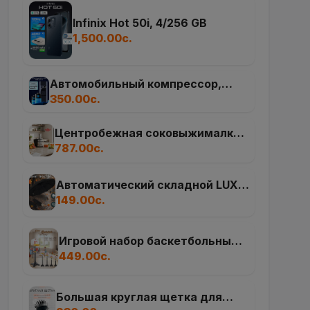
Infinix Hot 50i, 4/256 GB
1,500.00с.
Автомобильный компрессор,
беспроводной насос 3 в 1, кабель
350.00с.
3 метра
Центробежная соковыжималка
UAKEEN ZL-705 (1200 Вт)
787.00с.
Автоматический складной LUX
149.00с.
зонт 16 спиц, унисекс
Игровой набор баскетбольный
Little Champions
449.00с.
Большая круглая щетка для