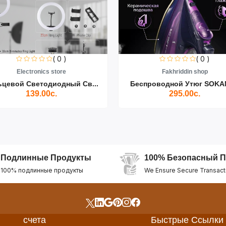
( 0 )
( 0 )
Electronics store
Fakhriddin shop
ьцевой Светодиодный Св...
Беспроводной Утюг SOKAN
139.00с.
295.00с.
Подлинные Продукты
100% Безопасный П
100% подлинные продукты
We Ensure Secure Transact
счета
Быстрые Ссылки