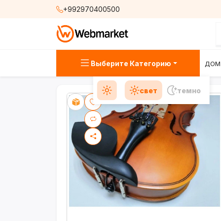
+992970400500
Выберите Категорию
ДОМ
свет
темно