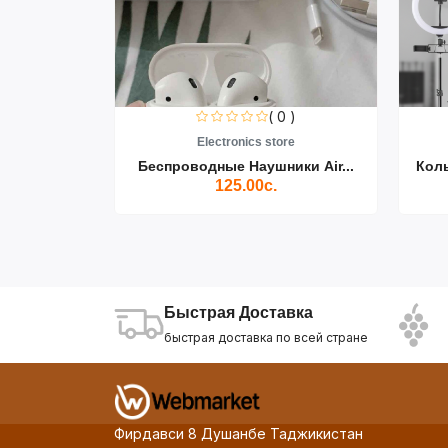
0 )
( 0 )
re
Electronics store
ики Air...
Беспроводные Наушники Air...
Кол
125.00с.
Быстрая Доставка
быстрая доставка по всей стране
Фирдавси 8 Душанбе Таджикистан