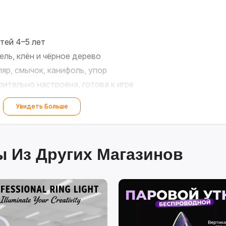
тей 4–5 лет
ль, клён и чёрное дерево
яр, смычок, канифоль, упор
ительно настроена, готова к игре
узыканта!
?✨
Увидеть Больше
 Из Других Магазинов