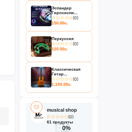
Эспандер
Гироскопи...
(0)
150.00с.
Перкуссия
(0)
120.00с.
Классическая
Гитар...
(0)
1,150.00с.
musical shop
(0)
61 продукты
0%