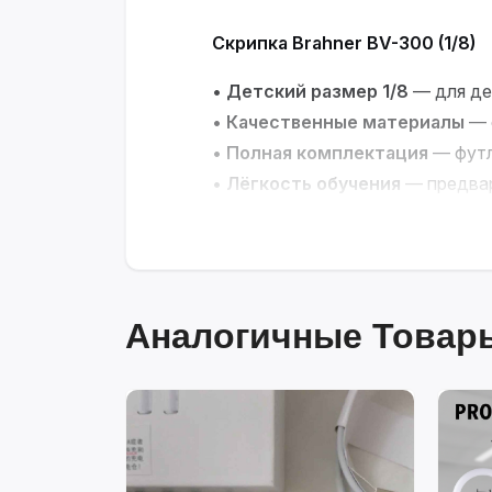
Скрипка Brahner BV-300 (1/8)
•
Детский размер 1/8
— для де
•
Качественные материалы
— е
•
Полная комплектация
— футл
•
Лёгкость обучения
— предвар
Идеальный старт для юного м
Аналогичные Товары