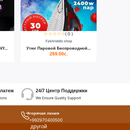
( 0 )
Fakhriddin shop
F
Y...
Утюг Паровой Беспроводной...
Пылесос D
269.00с.
24/7 Центр Поддержки
латеж
We Ensure Quality Support
ions
горячая линия
+992970400500
другой