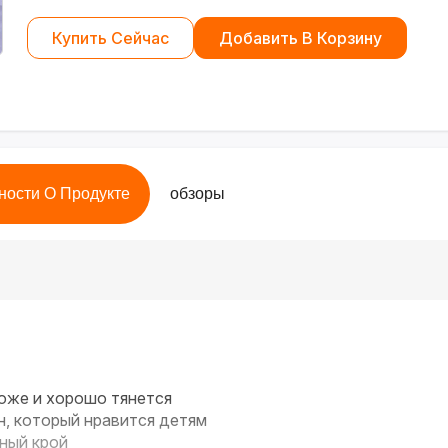
Купить Сейчас
Добавить В Корзину
ности О Продукте
обзоры
оже и хорошо тянется
, который нравится детям
ный крой