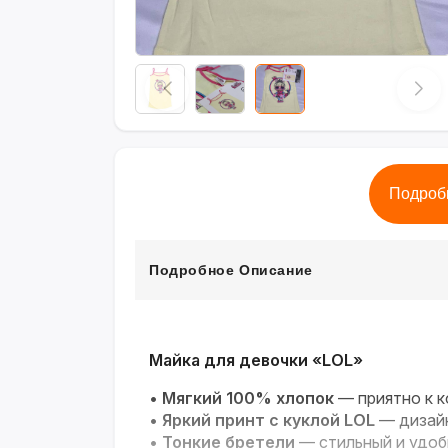
Подроб
Подробное Описание
Майка для девочки «LOL»
•
Мягкий 100% хлопок
— приятно к к
•
Яркий принт с куклой LOL
— дизайн
•
Тонкие бретели
— стильный и удоб