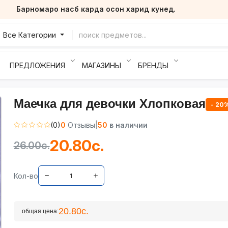
Барномаро насб карда осон харид кунед.
Все Категории
ПРЕДЛОЖЕНИЯ
МАГАЗИНЫ
БРЕНДЫ
Маечка для девочки Хлопковая
- 20
(0)
0
Отзывы
|
50
в наличии
20.80с.
26.00с.
Кол-во
20.80с.
общая цена: