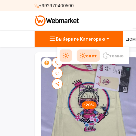
+992970400500
Выберите Категорию
ДОМ
свет
темно
-20%