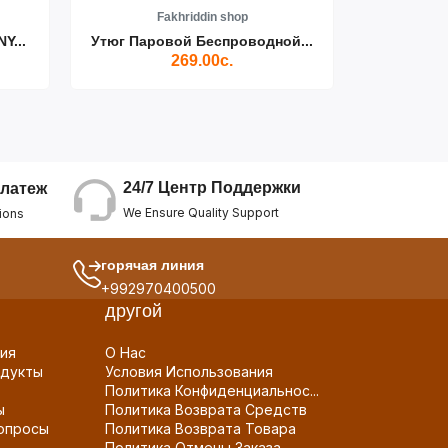
Fakhriddin shop
F
Y...
Утюг Паровой Беспроводной...
Пылесос D
269.00с.
24/7 Центр Поддержки
латеж
We Ensure Quality Support
ions
горячая линия
+992970400500
другой
ия
О Нас
дукты
Условия Использования
Политика Конфиденциальнос...
ы
Политика Возврата Средств
опросы
Политика Возврата Товара
Политика Отмены Заказа