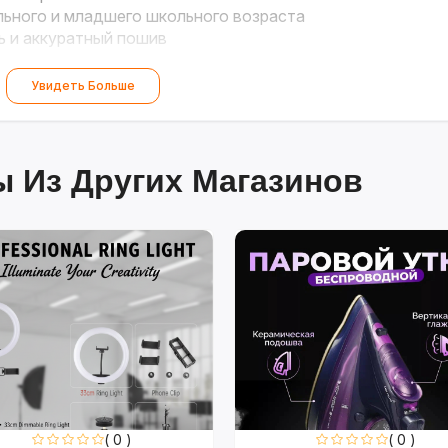
ьного и младшего школьного возраста
ь и аккуратный пошив
маленьких модниц!
Увидеть Больше
 Из Других Магазинов
( 0 )
( 0 )