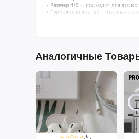
•
Размер 4/5
— подходит для дошкол
•
Турецкое качество
— прочная ткан
Весёлый и комфортный наряд для 
Аналогичные Товары
0 )
( 0 )