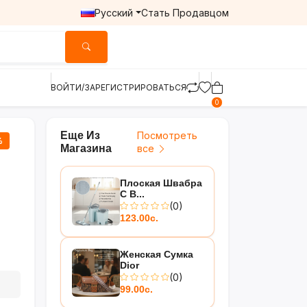
Русский
Стать Продавцом
ВОЙТИ/ЗАРЕГИСТРИРОВАТЬСЯ
0
Еще Из
Посмотреть
%
Магазина
все
Плоская Швабра
С В...
(0)
123.00с.
Женская Сумка
Dior
(0)
99.00с.