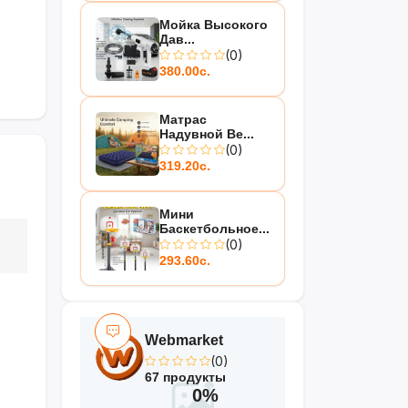
Мойка Высокого
Дав...
(0)
380.00с.
Матрас
Надувной Be...
(0)
319.20с.
Мини
Баскетбольное...
(0)
293.60с.
Webmarket
(0)
67 продукты
0%