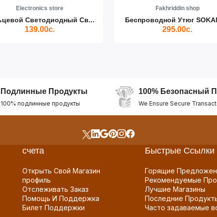
Electronics store
Fakhriddin shop
ьцевой Светодиодный Св...
Беспроводной Утюг SOKAN
139.00с.
295.00с.
Подлинные Продукты
100% Безопасный П
100% подлинные продукты
We Ensure Secure Transact
счета
Быстрые Ссылки
Открыть Свой Магазин
Горящие Предложен
профиль
Рекомендуемые Про
Отслеживать Заказ
Лучшие Магазины
Помощь И Поддержка
Последние Продукт
Билет Поддержки
Часто задаваемые в