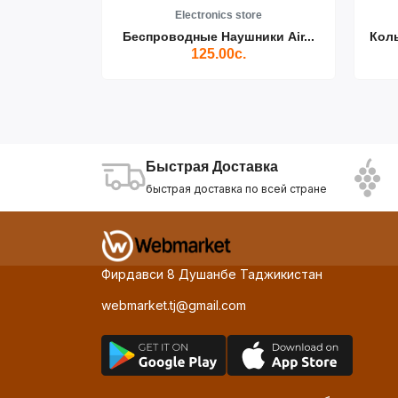
re
Electronics store
ики Air...
Беспроводные Наушники Air...
Кол
125.00с.
Быстрая Доставка
быстрая доставка по всей стране
Фирдавси 8 Душанбе Таджикистан
webmarket.tj@gmail.com