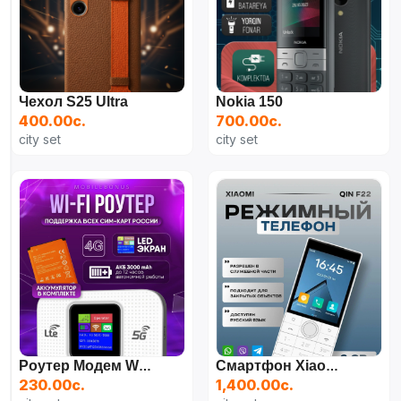
Чехол S25 Ultra
Nokia 150
400.00с.
700.00с.
city set
city set
Роутер Модем Wi-Fi 4g 5g С Сим Картой Карманный
Смартфон Xiaomi Qin F22 (без Камеры) 3/32Gb
230.00с.
1,400.00с.