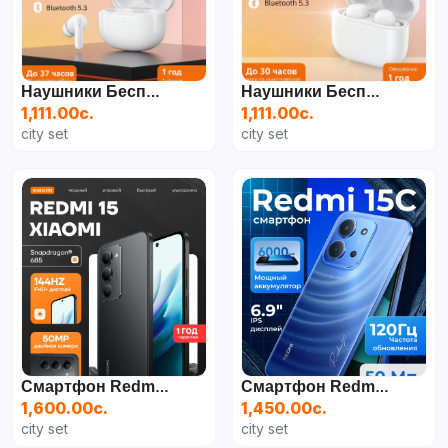
Наушники Беспроводные С Микрофоном, Bluetooth, USB Type-C, Белый
Наушники Беспроводные Redmi Buds 6 Play - Белые
1,111.00с.
1,111.00с.
city set
city set
Смартфон Redmi 15
Смартфон Redmi 15C
1,600.00с.
1,450.00с.
city set
city set