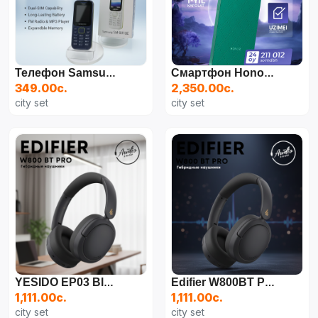
Телефон Samsung Guru Music 2 (SM-B310E)
Смартфон Honor X8c 8GB | 256GB
349.00с.
2,350.00с.
city set
city set
YESIDO EP03 Bluetooth Беспроводная Стереогарнитура Складные Наушники С Аудиокабелем
Edifier W800BT PRO — Беспроводные Наушники С Активным Шумоподавлением
1,111.00с.
1,111.00с.
city set
city set