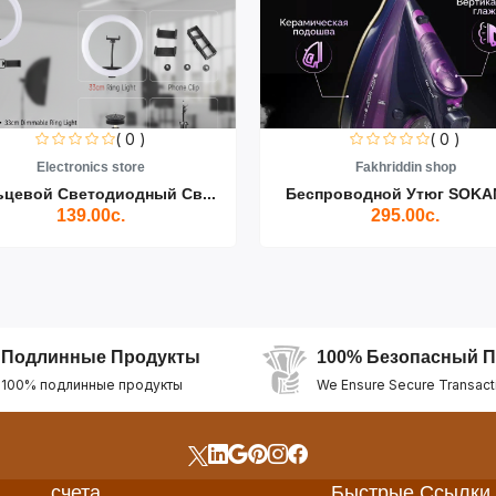
( 0 )
( 0 )
Electronics store
Fakhriddin shop
ьцевой Светодиодный Св...
Беспроводной Утюг SOKAN
139.00с.
295.00с.
Подлинные Продукты
100% Безопасный П
100% подлинные продукты
We Ensure Secure Transact
счета
Быстрые Ссылки