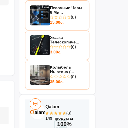
Песочные Часы
8 Ми...
(0)
15.00с.
Указка
Телескопиче...
(0)
3.00с.
Колыбель
Ньютона (...
(0)
35.00с.
Qalam
(0)
149 продукты
100%