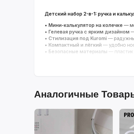
Детский набор 2-в-1: ручка и кальк
•
Мини-калькулятор на колечке
— мо
•
Гелевая ручка с ярким дизайном
—
•
Стилизация под Kuromi
— радужный
•
Компактный и лёгкий
— удобно нос
•
Безопасные материалы
— пластик 
Весёлый и полезный подарок для уч
Аналогичные Товары