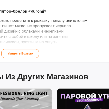
улятор-брелок «Kuromi»
жно прицепить к рюкзаку, пеналу или ключам
 пишет мягко, не пропускает чернила
 дизайн с облаками и черепками
ить с собой в школу или на занятия
и силикон, приятные на ощупь
ёбы и творчества!
Увидеть Больше
 Из Других Магазинов