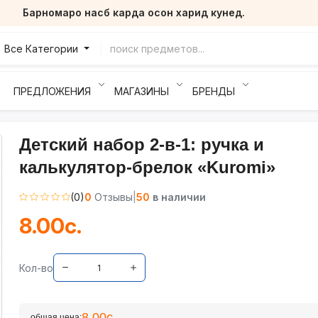
Барномаро насб карда осон харид кунед.
Все Категории
ПРЕДЛОЖЕНИЯ
МАГАЗИНЫ
БРЕНДЫ
Детский набор 2-в-1: ручка и
калькулятор-брелок «Kuromi»
(0)
0
Отзывы
|
50
в наличии
8.00с.
Кол-во
8.00с.
общая цена: