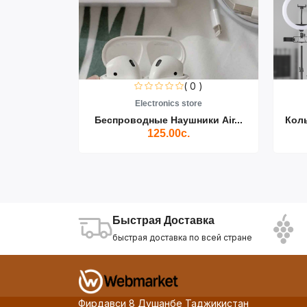
0 )
( 0 )
re
Electronics store
ики Air...
Беспроводные Наушники Air...
Кол
125.00с.
Быстрая Доставка
быстрая доставка по всей стране
Фирдавси 8 Душанбе Таджикистан