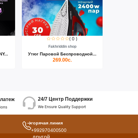
( 0 )
Fakhriddin shop
F
Y...
Утюг Паровой Беспроводной...
Пылесос D
269.00с.
24/7 Центр Поддержки
латеж
We Ensure Quality Support
ions
горячая линия
+992970400500
другой