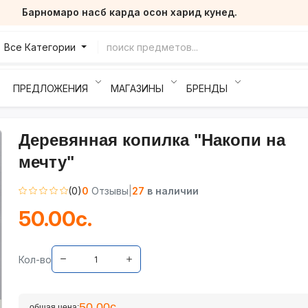
Барномаро насб карда осон харид кунед.
Все Категории
ПРЕДЛОЖЕНИЯ
МАГАЗИНЫ
БРЕНДЫ
Деревянная копилка "Накопи на
мечту"
(0)
0
Отзывы
|
27
в наличии
50.00с.
Кол-во
50.00с.
общая цена: