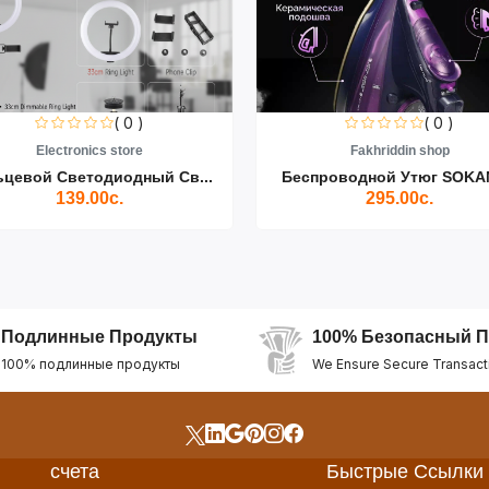
( 0 )
( 0 )
Electronics store
Fakhriddin shop
ьцевой Светодиодный Св...
Беспроводной Утюг SOKAN
139.00с.
295.00с.
Подлинные Продукты
100% Безопасный П
100% подлинные продукты
We Ensure Secure Transact
счета
Быстрые Ссылки