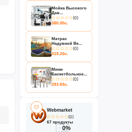
Мойка Высокого
Дав...
(0)
380.00с.
Матрас
Надувной Be...
(0)
319.20с.
Мини
Баскетбольное...
(0)
293.60с.
Webmarket
(0)
67 продукты
0%