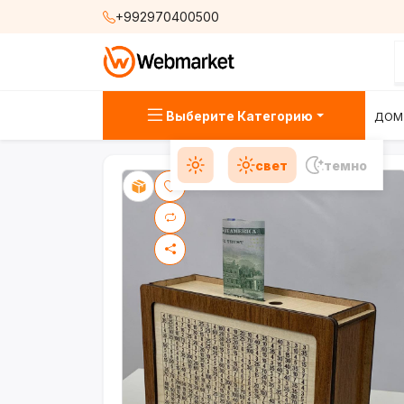
+992970400500
Выберите Категорию
ДОМ
свет
темно