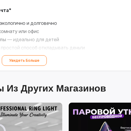
ечта"
экологично и долговечно
комнату или офис
глы
— идеально для детей
простой способ откладывать деньги
дходит для любого возраста
Увидеть Больше
ть — копите с удовольствием!
 Из Других Магазинов