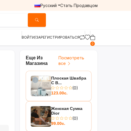
Русский
Стать Продавцом
ВОЙТИ/ЗАРЕГИСТРИРОВАТЬСЯ
0
Еще Из
Посмотреть
Магазина
все
Плоская Швабра
С В...
(0)
123.00с.
Женская Сумка
Dior
(0)
99.00с.