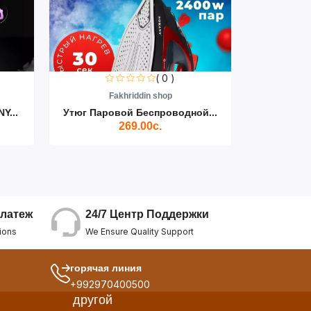
( 0 )
Fakhriddin shop
F
Y...
Утюг Паровой Беспроводной...
Пылесос D
269.00с.
24/7 Центр Поддержки
латеж
We Ensure Quality Support
ions
горячая линия
+992970400500
другой