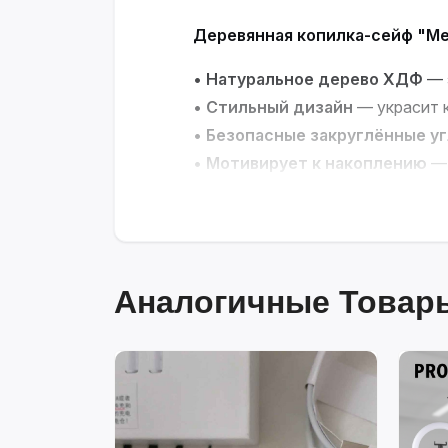
Деревянная копилка-сейф "М
•
Натуральное дерево ХДФ
— 
•
Стильный дизайн
— украсит 
•
Безопасные закруглённые у
•
Мотивирует к накоплению
— 
•
Универсальный подарок
— по
Превратите мечты в реальнос
Аналогичные Товары