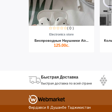
0 )
( 0 )
re
Electronics store
ики Air...
Беспроводные Наушники Air...
Кол
125.00с.
Быстрая Доставка
быстрая доставка по всей стране
Фирдавси 8 Душанбе Таджикистан