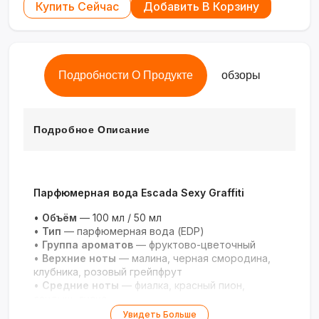
Купить Сейчас
Добавить В Корзину
Подробности О Продукте
обзоры
Подробное Описание
Парфюмерная вода Escada Sexy Graffiti
•
Объём
— 100 мл / 50 мл
•
Тип
— парфюмерная вода (EDP)
•
Группа ароматов
— фруктово-цветочный
•
Верхние ноты
— малина, черная смородина,
клубника, розовый грейпфрут
•
Средние ноты
— фиалка, красный пион,
ландыш, лилия
•
Базовые ноты
— ваниль, мускус, кашемировое
Увидеть Больше