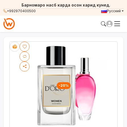
Барномаро насб карда осон харид кунед.
+992970400500
Русский
-20%