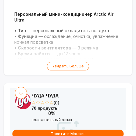
Персональный мини-кондиционер Arctic Air
Ultra
•
Тип
— персональный охладитель воздуха
•
Функции
— охлаждение, очистка, увлажнение,
ночная подсветка
•
Скорости вентилятора
— 3 режима
•
Время работы
— до 12 часов
•
Питание
— от сети или power bank
•
Вес
— менее 1 кг
Увидеть Больше
•
Особенности
— бесшумная работа, смена
цветов подсветки
•
Безопасность
— без фреона, низкое
энергопотребление
ЧУДА ЧУДА
(0)
78 продукты
0%
положительный отзыв
Посетить Магазин