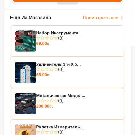
Еще Из Магазина
Посмотреть все
Набор Инструмента...
(0)
69.00с.
Удлинитель 3гн Х 5...
(0)
65.00с.
Металическая Модел...
(0)
200.00с.
Рулетка Измеритель...
(0)