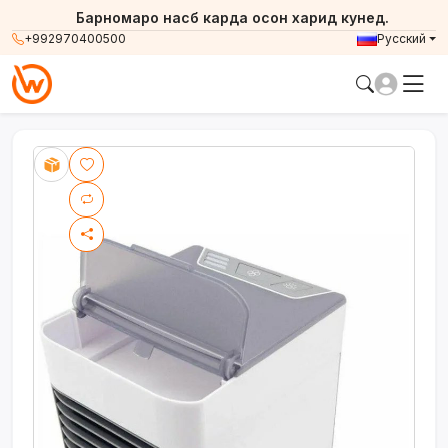
Барномаро насб карда осон харид кунед.
+992970400500
Русский