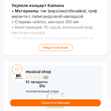
Укулеле концерт Kaimana
•
Материалы:
тик (верх/низ/обечайка), гриф
меранти с палисандровой накладкой
•
Струны:
нейлон, мензура 380 мм
•
Конструкция:
18 ладов, вклеенный гриф,
матовая отделка
•
Особенности:
классическая концертная
модель без звукоснимателя
Увидеть Больше
musical shop
(0)
61 продукты
0%
положительный отзыв
Посетить Магазин