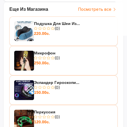
Еще Из Магазина
Посмотреть все
Подушка Для Шеи Из...
(0)
220.00с.
Микрофон
(0)
250.00с.
Эспандер Гироскопи...
(0)
150.00с.
Перкуссия
(0)
120.00с.