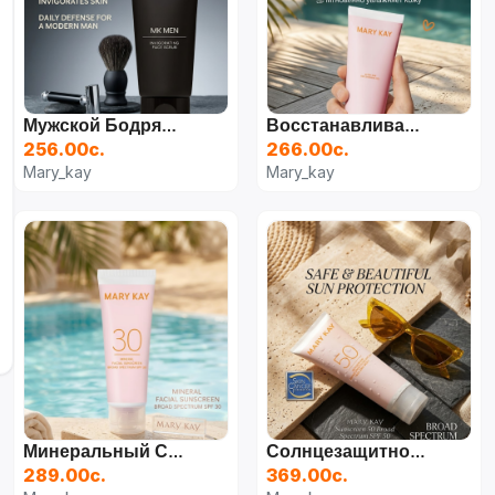
Мужской Бодрящий Скраб Для Лица Mary Kay MK Men
Восстанавливающий Гель Mary Kay After-Sun
256.00с.
266.00с.
Mary_kay
Mary_kay
Минеральный Солнцезащитный Крем Mary Kay SPF 30
Солнцезащитное Средство Mary Kay SPF 50+
289.00с.
369.00с.