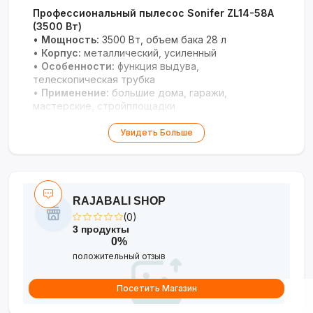
Профессиональный пылесос Sonifer ZL14-58A
(3500 Вт)
•
Мощность:
3500 Вт, объем бака 28 л
•
Корпус:
металлический, усиленный
•
Особенности:
функция выдува,
телескопическая трубка
•
Применение:
большие дома, гаражи,
мастерские, стройплощадки
Надежное решение для интенсивной уборки с
Увидеть Больше
системой легкой очистки.
RAJABALI SHOP
(0)
3 продукты
0%
положительный отзыв
Посетить Магазин