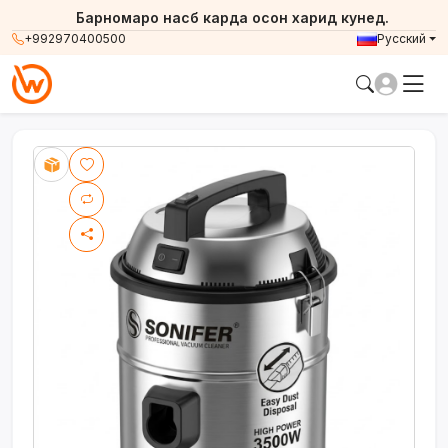
Барномаро насб карда осон харид кунед.
+992970400500
Русский