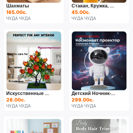
Шахматы
Стакан, Кружка, Двухслойный Дизайнерский Стакан С Гелем Для Замораживания Внутри
165.00с.
45.00с.
ЧУДА ЧУДА
ЧУДА ЧУДА
Искусственные Растения
Детский Ночник-Проектор Звездного Неба "Космонавт"
26.00с.
299.00с.
ЧУДА ЧУДА
ЧУДА ЧУДА