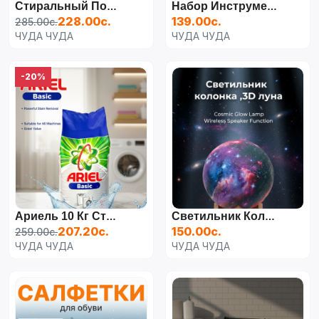
Стиральный Порошок Ariel Сolor, 12 Кг
Набор Инструментов В Кейсе ЛОМ, Универсальный, 27 Предметов
228.00с.
139.00с.
285.00с.
ЧУДА ЧУДА
ЧУДА ЧУДА
-20%
Ариель 10 Кг Стиральный Порошок
Светильник Колонка, 3D "Луна"
207.20с.
150.00с.
259.00с.
ЧУДА ЧУДА
ЧУДА ЧУДА