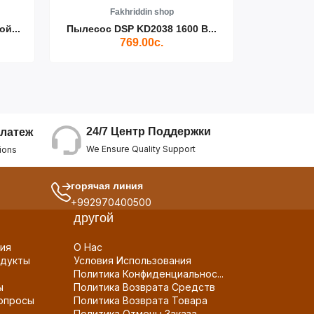
Fakhriddin shop
F
й...
Пылесос DSP KD2038 1600 В...
DSP 5015
769.00с.
24/7 Центр Поддержки
латеж
We Ensure Quality Support
ions
горячая линия
+992970400500
другой
ия
О Нас
дукты
Условия Использования
Политика Конфиденциальнос...
ы
Политика Возврата Средств
опросы
Политика Возврата Товара
Политика Отмены Заказа