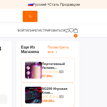
Русский
Стать Продавцом
ВОЙТИ/ЗАРЕГИСТРИРОВАТЬСЯ
0
Еще Из
Посмотреть
3
Магазина
все
Портативный
Увлажн...
(0)
47.00с.
SG200 Игровая
Клав...
(0)
159.00с.