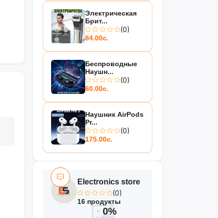
Электрическая
Брит...
(0)
84.00с.
Беспроводные
Наушн...
(0)
60.00с.
Наушник AirPods
Pr...
(0)
175.00с.
Electronics store
(0)
16 продукты
0%