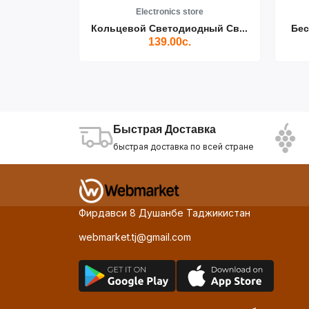
re
Electronics store
ики Air...
Кольцевой Светодиодный Св...
Бес
139.00с.
Быстрая Доставка
быстрая доставка по всей стране
Фирдавси 8 Душанбе Таджикистан
webmarket.tj@gmail.com