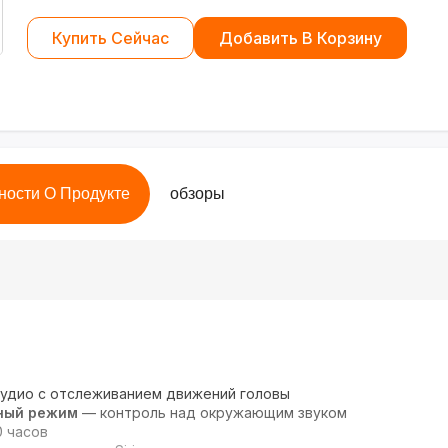
Купить Сейчас
Добавить В Корзину
ности О Продукте
обзоры
удио с отслеживанием движений головы
ный режим
— контроль над окружающим звуком
 часов