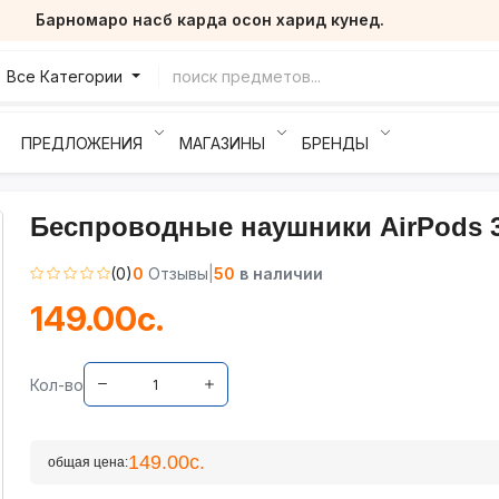
Барномаро насб карда осон харид кунед.
Все Категории
ПРЕДЛОЖЕНИЯ
МАГАЗИНЫ
БРЕНДЫ
Беспроводные наушники AirPods 
(0)
0
Отзывы
|
50
в наличии
149.00с.
Кол-во
149.00с.
общая цена: