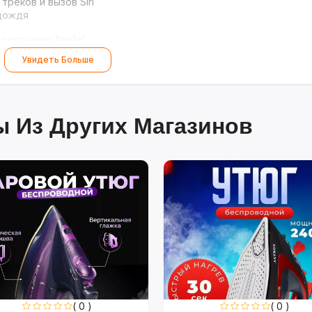
реков и вызов Siri
 дождя
нологиями Apple!
Увидеть Больше
 Из Других Магазинов
( 0 )
( 0 )