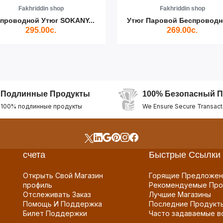
Fakhriddin shop
Fakhriddin shop
проводной Утюг SOKANY...
Утюг Паровой Беспроводно
295.00с.
269.00с.
Подлинные Продукты
100% Безопасный П
100% подлинные продукты
We Ensure Secure Transact
счета
Быстрые Ссылки
Открыть Свой Магазин
Горящие Предложен
профиль
Рекомендуемые Про
Отслеживать Заказ
Лучшие Магазины
Помощь И Поддержка
Последние Продукт
Билет Поддержки
Часто задаваемые в