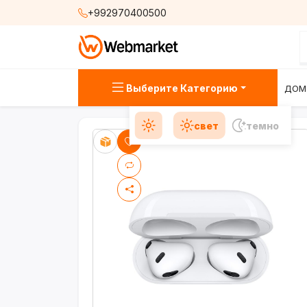
+992970400500
Выберите Категорию
ДОМ
свет
темно