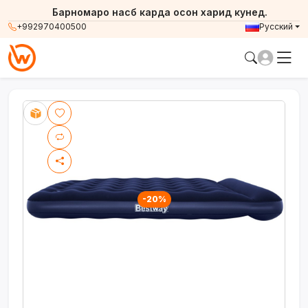
Барномаро насб карда осон харид кунед.
+992970400500
Русский
-20%