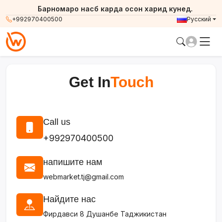
Барномаро насб карда осон харид кунед.
+992970400500
Русский
Get In
Touch
Call us
+992970400500
напишите нам
webmarket.tj@gmail.com
Найдите нас
Фирдавси 8 Душанбе Таджикистан