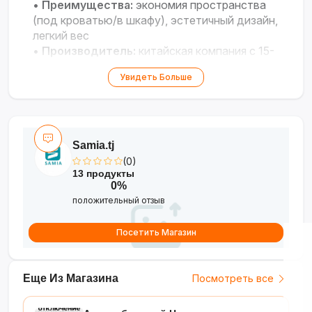
•
Преимущества:
экономия пространства
(под кроватью/в шкафу), эстетичный дизайн,
легкий вес
•
Производитель:
китайская компания с 15-
летним опытом, поставщик Carrefour/Wal-
Увидеть Больше
Mart
•
Дополнительно:
возможны
незначительные отклонения цвета и размера
из-за особенностей мониторов
Samia.tj
(0)
13 продукты
0%
положительный отзыв
Посетить Магазин
Еще Из Магазина
Посмотреть все