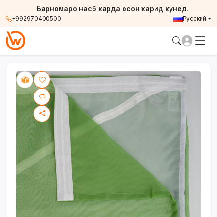
Барномаро насб карда осон харид кунед.
+992970400500
Русский