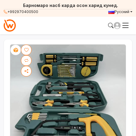
Барномаро насб карда осон харид кунед.
+992970400500
Русский