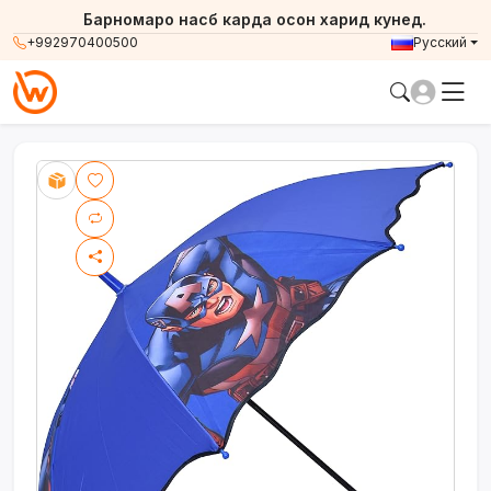
Барномаро насб карда осон харид кунед.
+992970400500
Русский