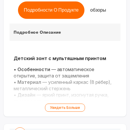
Подробности О Продукте
обзоры
Подробное Описание
Детский зонт с мультяшным принтом
•
Особенности
— автоматическое
открытие, защита от защемления
•
Материал
— усиленный каркас (8 рёбер),
металлический стержень
•
Дизайн
— яркий принт, изогнутая ручка,
свисток для игр
•
Дополнительно
— застёжка-липучка для
Увидеть Больше
компактного хранения