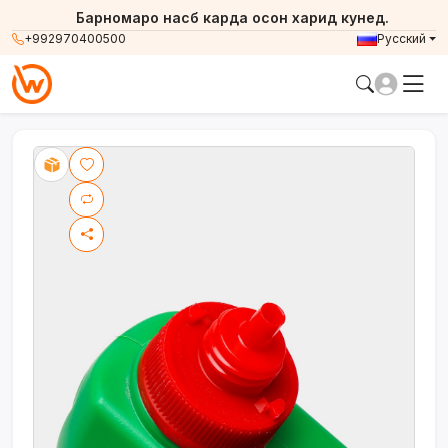
Барномаро насб карда осон харид кунед.
+992970400500
Русский