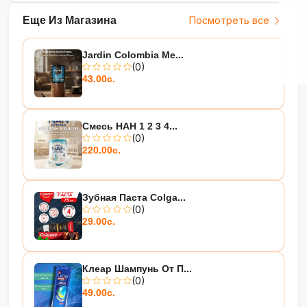
Еще Из Магазина
Посмотреть все
Jardin Colombia Me...
(0)
43.00с.
Смесь НАН 1 2 3 4...
(0)
220.00с.
Зубная Паста Colga...
(0)
29.00с.
Клеар Шампунь От П...
(0)
49.00с.