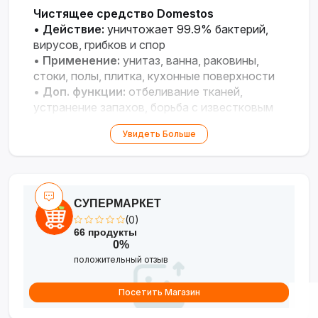
Чистящее средство Domestos
•
Действие:
уничтожает 99.9% бактерий,
вирусов, грибков и спор
•
Применение:
унитаз, ванна, раковины,
стоки, полы, плитка, кухонные поверхности
•
Доп. функции:
отбеливание тканей,
устранение запахов, борьба с известковым
налётом
Увидеть Больше
•
Форма:
густой концентрат с изогнутым
дозатором
СУПЕРМАРКЕТ
(0)
66 продукты
0%
положительный отзыв
Посетить Магазин