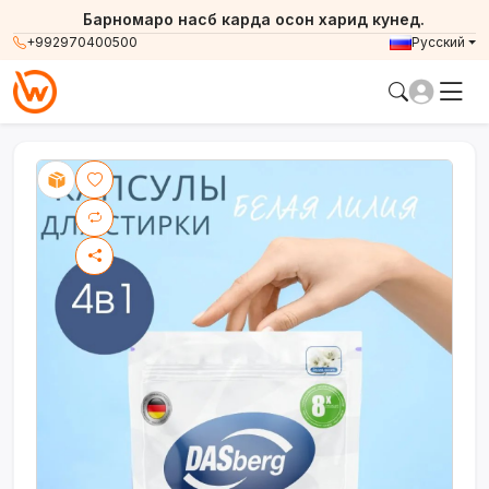
Барномаро насб карда осон харид кунед.
+992970400500
Русский