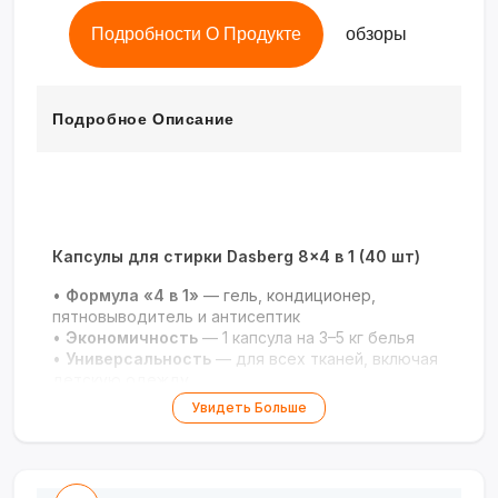
Подробности О Продукте
обзоры
Подробное Описание
Капсулы для стирки Dasberg 8×4 в 1 (40 шт)
•
Формула «4 в 1»
— гель, кондиционер,
пятновыводитель и антисептик
•
Экономичность
— 1 капсула на 3–5 кг белья
•
Универсальность
— для всех тканей, включая
детскую одежду
•
Аромат лаванды
— свежесть и
Увидеть Больше
антибактериальный эффект
Всё для безупречной стирки в одной
капсуле!
?✨