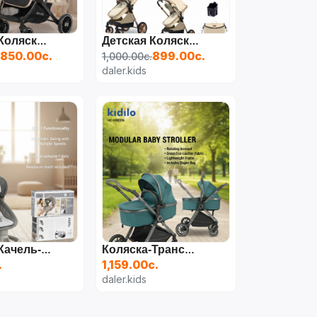
Детская Коляска Kidilo 535 (цвет Хаки)
Детская Коляска BaoLebao HK S800
850.00с.
899.00с.
1,000.00с.
daler.kids
Детская Качель-Шезлонг KIDILO E05D (тёмно-Серый)
Коляска-Трансформер KIDILO H5
.
1,159.00с.
daler.kids