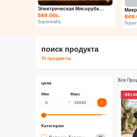
Электрическая Мясорубка R...
549.00с.
849.
Supermall.tj
Superm
поиск продукта
10 предметы
Все Про
цена
Мин
Макс
-551.0
-
Категории