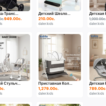
Коляска-Трансформер Everflo 787-1
Детский Шезлонг-Баунсер 2-В-1
949.00с.
210.00с.
0с.
1,000.00с.
ds
daler.kids
daler.kids
Детский Стульчик Для Кормления 3 В 1 (складной)
Приставная Колыбель-Качалка KIDILO Y12
0с.
1,279.00с.
789.00с
ds
daler.kids
daler.kids