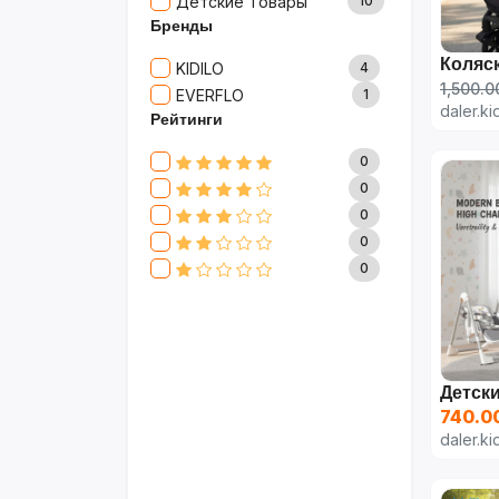
Детские Товары
10
Бренды
KIDILO
4
1,500.0
EVERFLO
1
daler.ki
Рейтинги
0
0
0
0
0
740.0
daler.ki