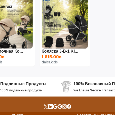
Прогулочная Коляска KIDILO 6521B
Коляска 3-В-1 KIDILO A8+C (чёрная / Серая / Хаки/зелёная)
0с.
1,815.00с.
ds
daler.kids
Подлинные Продукты
100% Безопасный П
100% подлинные продукты
We Ensure Secure Transact