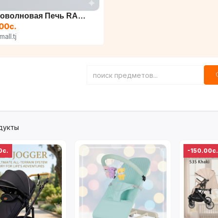
Микроволновая Печь RAF R....
00с.
all.tj
дукты
0с.
-150.00с.