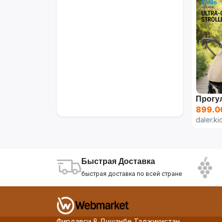
899.0
daler.ki
Быстрая Доставка
быстрая доставка по всей стране
Фирдавси 8 Душанбе Таджикистан