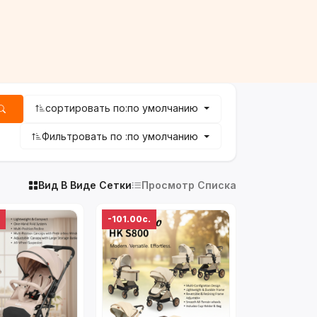
сортировать по:
по умолчанию
Фильтровать по :
по умолчанию
Вид В Виде Сетки
Просмотр Списка
-101.00с.