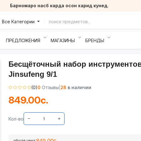
Барномаро насб карда осон харид кунед.
Все Категории
ПРЕДЛОЖЕНИЯ
МАГАЗИНЫ
БРЕНДЫ
Бесщёточный набор инструменто
Jinsufeng 9/1
(0)
0
Отзывы
|
28
в наличии
849.00с.
Кол-во
849.00с.
общая цена: