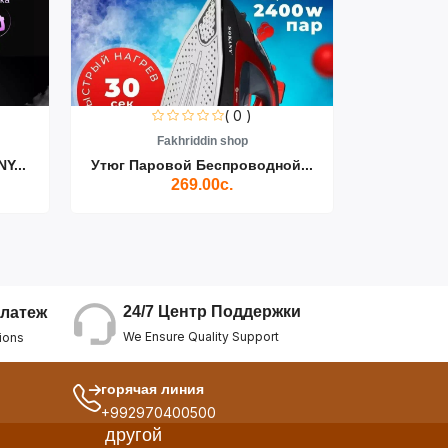
( 0 )
Fakhriddin shop
F
Y...
Утюг Паровой Беспроводной...
Пылесос D
269.00с.
24/7 Центр Поддержки
латеж
We Ensure Quality Support
ions
горячая линия
+992970400500
другой