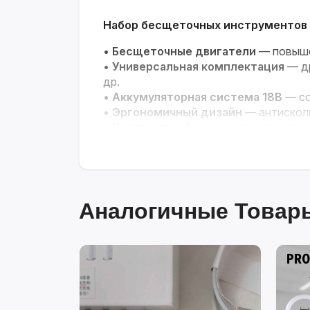
Набор бесщеточных инструментов 
•
Бесщеточные двигатели
— повыше
•
Универсальная комплектация
— др
др.
•
Аккумуляторная система 18В
— со
•
Эргономичный дизайн
— антисколь
•
Комплект кейс для хранения и пе
Аналогичные Товары