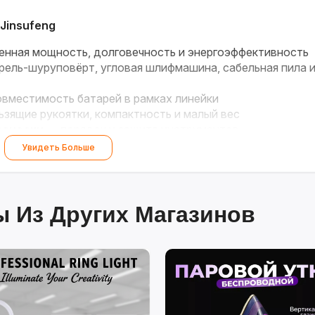
Jinsufeng
нная мощность, долговечность и энергоэффективность
ель-шуруповёрт, угловая шлифмашина, сабельная пила 
вместимость батарей в рамках линейки
зящие рукоятки, компактность и малый вес
реноски
— порядок и защита инструментов
Увидеть Больше
 Из Других Магазинов