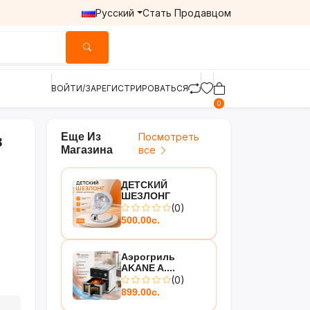
Русский
Стать Продавцом
ВОЙТИ/ЗАРЕГИСТРИРОВАТЬСЯ
0
Еще Из
Посмотреть
в
Магазина
все
ДЕТСКИЙ
ШЕЗЛОНГ
(0)
500.00с.
Аэрогриль
AKANE A....
(0)
899.00с.