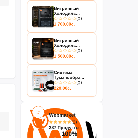
Витринный
Холодиль...
(0)
1,700.00с.
Витринный
Холодиль...
(0)
1,500.00с.
Система
Туманообра...
(0)
220.00с.
Webmarket
(0)
287 Продукты
100%