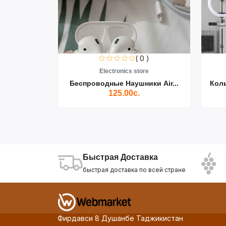
0 )
( 0 )
re
Electronics store
ики Air...
Беспроводные Наушники Air...
Кол
125.00с.
Быстрая Доставка
быстрая доставка по всей стране
Фирдавси 8 Душанбе Таджикистан