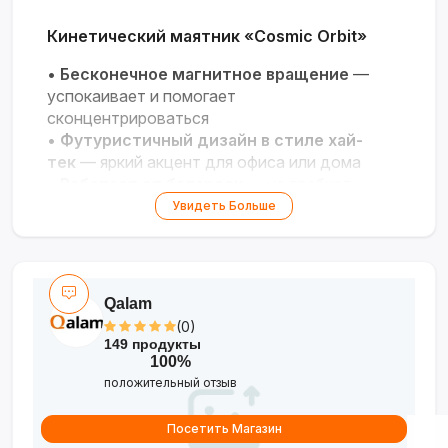
Кинетический маятник «Cosmic Orbit»
•
Бесконечное магнитное вращение
—
успокаивает и помогает
сконцентрироваться
•
Футуристичный дизайн в стиле хай-
тек
— яркий акцент для офиса или дома
•
Работает от батареек
— не требует
подзарядки, движется часами
Увидеть Больше
•
Эффект снятия стресса
— плавное
движение снимает напряжение
•
Идеальный подарок для творческих
людей
— вдохновляет и украшает
Qalam
пространство
(0)
149 продукты
Гармония движения и стиля для вашего
100%
рабочего стола!
положительный отзыв
Посетить Магазин