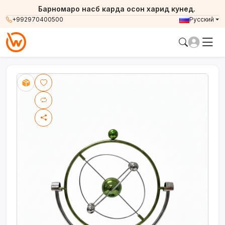
Барномаро насб карда осон харид кунед.
+992970400500
Русский