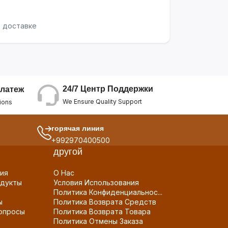
о доставке
24/7 Центр Поддержки
латеж
We Ensure Quality Support
ions
горячая линия
+992970400500
другой
ия
О Нас
дукты
Условия Использования
Политика Конфиденциальнос...
ы
Политика Возврата Средств
опросы
Политика Возврата Товара
Политика Отмены Заказа