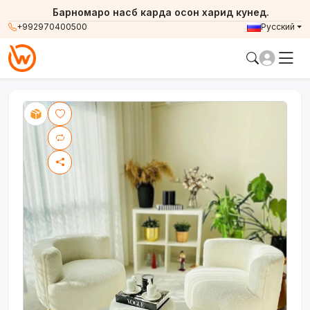
Барномаро насб карда осон харид кунед.
+992970400500
Русский