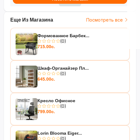
Еще Из Магазина
Посмотреть все
Формованное Барбек...
(0)
715.00с.
Шкаф-Органайзер Пл...
(0)
645.00с.
Кресло Офисное
(0)
799.00с.
Lorin Blooma Eiger...
(0)