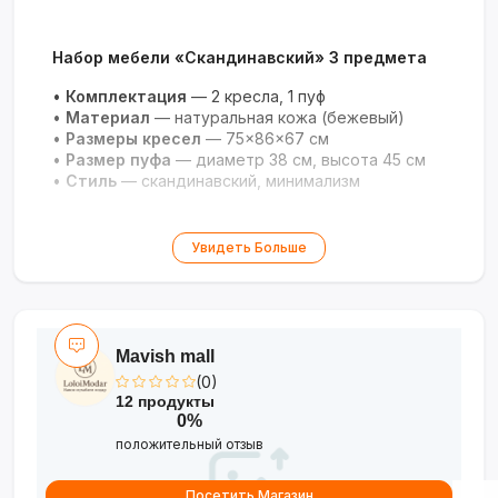
Набор мебели «Скандинавский» 3 предмета
•
Комплектация
— 2 кресла, 1 пуф
•
Материал
— натуральная кожа (бежевый)
•
Размеры кресел
— 75×86×67 см
•
Размер пуфа
— диаметр 38 см, высота 45 см
•
Стиль
— скандинавский, минимализм
Увидеть Больше
Mavish mall
(0)
12 продукты
0%
положительный отзыв
Посетить Магазин