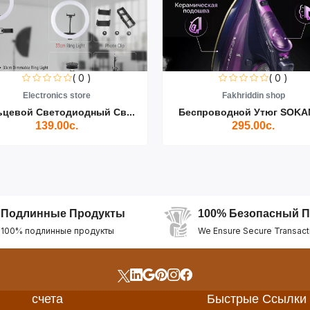
( 0 )
( 0 )
Electronics store
Fakhriddin shop
ьцевой Светодиодный Св...
Беспроводной Утюг SOKAN
139.00с.
295.00с.
Подлинные Продукты
100% Безопасный П
100% подлинные продукты
We Ensure Secure Transact
счета
Быстрые Ссылки