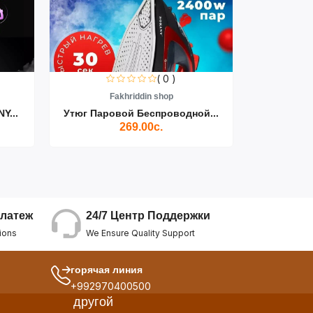
( 0 )
Fakhriddin shop
F
Y...
Утюг Паровой Беспроводной...
Пылесос D
269.00с.
24/7 Центр Поддержки
латеж
We Ensure Quality Support
ions
горячая линия
+992970400500
другой