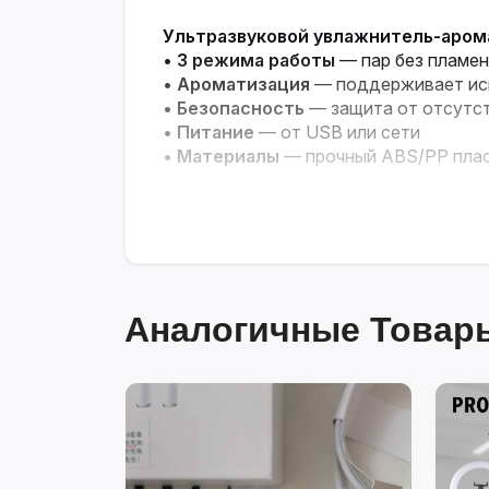
Ультразвуковой увлажнитель-аро
•
3 режима работы
— пар без пламен
•
Ароматизация
— поддерживает ис
•
Безопасность
— защита от отсутс
•
Питание
— от USB или сети
•
Материалы
— прочный ABS/PP пла
Аналогичные Товары