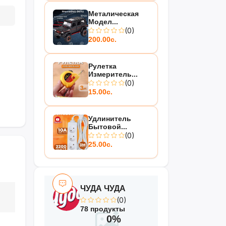
Металическая
Модел...
(0)
200.00с.
Рулетка
Измеритель...
(0)
15.00с.
Удлинитель
Бытовой...
(0)
25.00с.
ЧУДА ЧУДА
(0)
78 продукты
0%