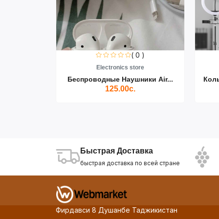
0 )
( 0 )
re
Electronics store
ики Air...
Беспроводные Наушники Air...
Кол
125.00с.
Быстрая Доставка
быстрая доставка по всей стране
Фирдавси 8 Душанбе Таджикистан