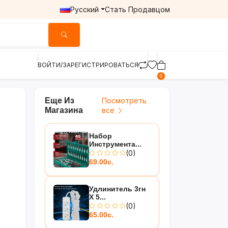
Русский
Стать Продавцом
ВОЙТИ/ЗАРЕГИСТРИРОВАТЬСЯ
0
Еще Из
Посмотреть
Магазина
все
Набор
Инструмента...
(0)
69.00с.
Удлинитель 3гн
Х 5...
(0)
65.00с.