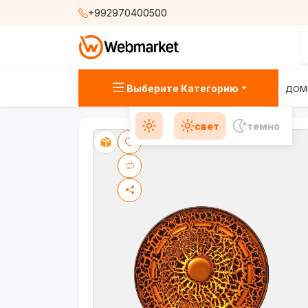
+992970400500
Выберите Категорию
ДОМ
свет
темно