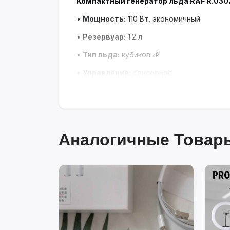
Компактный генератор льда RAF R.030
•
Мощность:
110 Вт, экономичный
•
Резервуар:
1.2 л
•
Тип льда:
кубиковый
•
Управление:
сенсорное
•
Дизайн:
черный корпус с прозрачной к
Быстрое приготовление льда для напитко
Аналогичные Товары