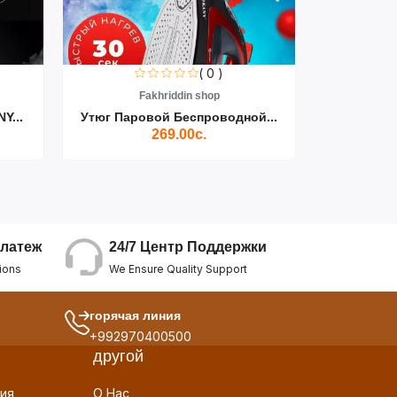
( 0 )
Fakhriddin shop
F
Y...
Утюг Паровой Беспроводной...
Пылесос D
269.00с.
24/7 Центр Поддержки
латеж
We Ensure Quality Support
ions
горячая линия
+992970400500
другой
ия
О Нас