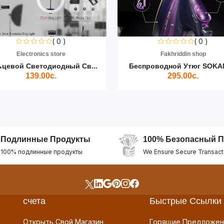
( 0 )
( 0 )
Electronics store
Fakhriddin shop
ьцевой Светодиодный Св...
Беспроводной Утюг SOKAN
139.00с.
295.00с.
Подлинные Продукты
100% Безопасный П
100% подлинные продукты
We Ensure Secure Transact
счета
Быстрые Ссылки
Открыть Свой Магазин
Горящие Предложен