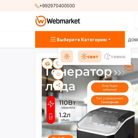
+992970400500
Выберите Категорию
ДОМ
свет
темно