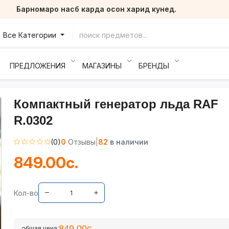
Барномаро насб карда осон харид кунед.
Все Категории
ПРЕДЛОЖЕНИЯ
МАГАЗИНЫ
БРЕНДЫ
Компактный генератор льда RAF
R.0302
(0)
0
Отзывы
|
82
в наличии
849.00с.
Кол-во
849.00с.
общая цена: