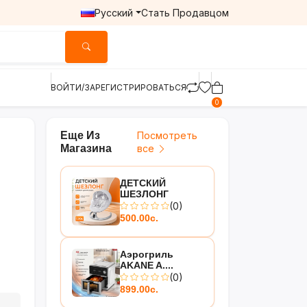
Русский
Стать Продавцом
ВОЙТИ/ЗАРЕГИСТРИРОВАТЬСЯ
0
Еще Из
Посмотреть
Магазина
все
ДЕТСКИЙ
ШЕЗЛОНГ
(0)
500.00с.
Аэрогриль
AKANE A....
(0)
899.00с.