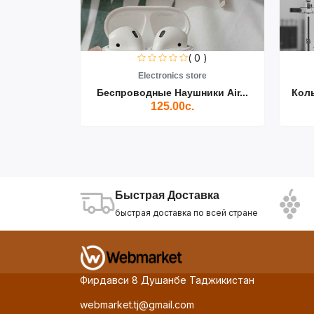
0 )
( 0 )
re
Electronics store
ики Air...
Беспроводные Наушники Air...
Кол
125.00с.
Быстрая Доставка
быстрая доставка по всей стране
Фирдавси 8 Душанбе Таджикистан
webmarket.tj@gmail.com