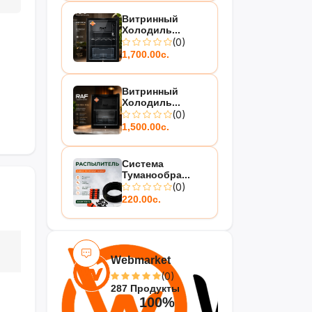
Витринный
Холодиль...
(0)
1,700.00с.
Витринный
Холодиль...
(0)
1,500.00с.
Система
Туманообра...
(0)
220.00с.
Webmarket
(0)
287 Продукты
100%