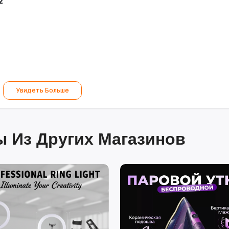
2
рышкой
Увидеть Больше
в с минимальными затратами энергии и стильным дизайном.
 Из Других Магазинов