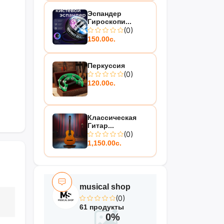
Эспандер
Гироскопи...
(0)
150.00с.
Перкуссия
(0)
120.00с.
Классическая
Гитар...
(0)
1,150.00с.
musical shop
(0)
61 продукты
0%