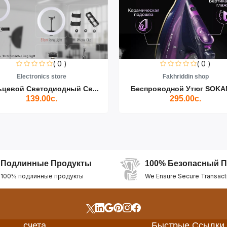
( 0 )
( 0 )
Electronics store
Fakhriddin shop
ьцевой Светодиодный Св...
Беспроводной Утюг SOKAN
139.00с.
295.00с.
Подлинные Продукты
100% Безопасный П
100% подлинные продукты
We Ensure Secure Transact
счета
Быстрые Ссылки