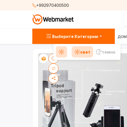
+992970400500
Выберите Категорию
ДОМ
свет
темно