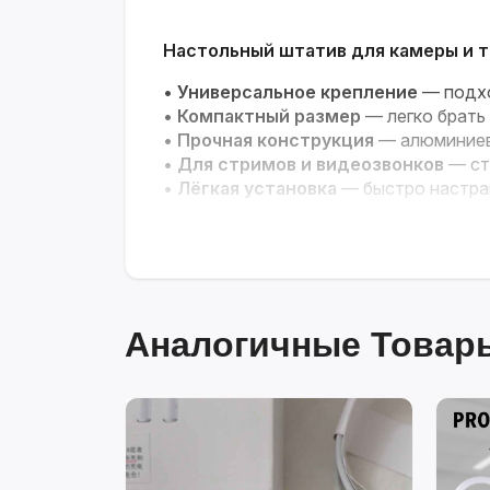
Настольный штатив для камеры и 
•
Универсальное крепление
— подхо
•
Компактный размер
— легко брать 
•
Прочная конструкция
— алюминиев
•
Для стримов и видеозвонков
— ст
•
Лёгкая установка
— быстро настра
Аналогичные Товары