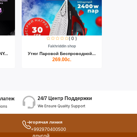
( 0 )
Fakhriddin shop
F
Y...
Утюг Паровой Беспроводной...
Пылесос D
269.00с.
24/7 Центр Поддержки
латеж
We Ensure Quality Support
ions
горячая линия
+992970400500
другой