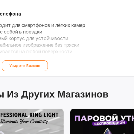
телефона
дит для смартфонов и лёгких камер
с собой в поездки
ый корпус для устойчивости
абильное изображение без тряски
ивается на любой поверхности
Увидеть Больше
 Из Других Магазинов