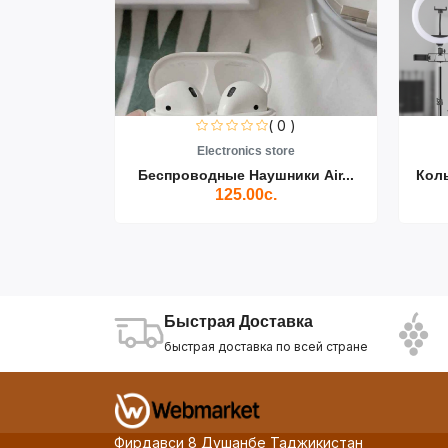
0 )
( 0 )
re
Electronics store
ики Air...
Беспроводные Наушники Air...
Кол
125.00с.
Быстрая Доставка
быстрая доставка по всей стране
Фирдавси 8 Душанбе Таджикистан