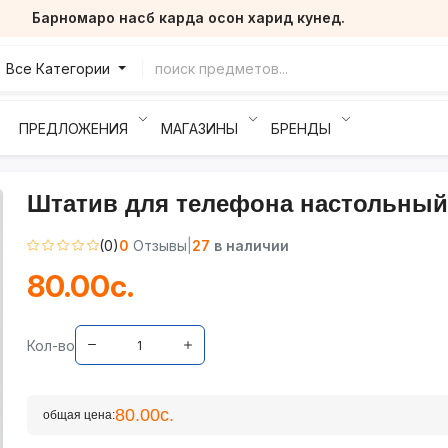
Барномаро насб карда осон харид кунед.
Все Категории
ПРЕДЛОЖЕНИЯ
МАГАЗИНЫ
БРЕНДЫ
Штатив для телефона настольный
(0)
0
Отзывы
|
27
в наличии
80.00с.
Кол-во
80.00с.
общая цена: