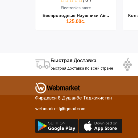
0 )
( 0 )
re
Electronics store
ики Air...
Беспроводные Наушники Air...
Кол
125.00с.
Быстрая Доставка
быстрая доставка по всей стране
Фирдавси 8 Душанбе Таджикистан
webmarket.tj@gmail.com