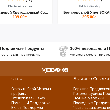
( 0 )
( 0 )
Electronics store
Fakhriddin shop
ьцевой Светодиодный Св...
Беспроводной Утюг SOKAN
139.00с.
295.00с.
Подлинные Продукты
100% Безопасный П
100% подлинные продукты
We Ensure Secure Transact
счета
Быстрые Ссылки
Открыть Свой Магазин
Горящие Предложен
профиль
Рекомендуемые Про
Отслеживать Заказ
Лучшие Магазины
Помощь И Поддержка
Последние Продукт
Билет Поддержки
Часто задаваемые в