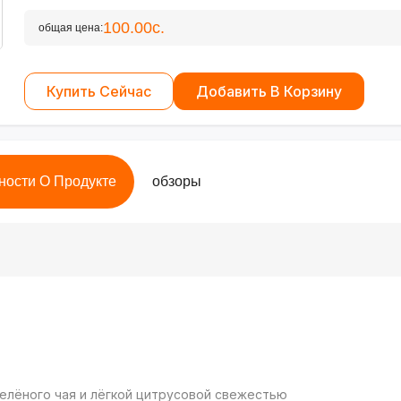
100.00с.
общая цена:
Купить Сейчас
Добавить В Корзину
ности О Продукте
обзоры
зелёного чая и лёгкой цитрусовой свежестью