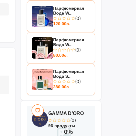
Парфюмерная
Вода W...
(0)
120.00с.
Парфюмерная
Вода W...
(0)
80.00с.
Парфюмерная
Вода S...
(0)
280.00с.
GAMMA D’ORO
(0)
96 продукты
0%