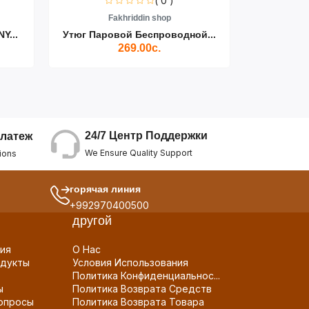
( 0 )
Fakhriddin shop
F
Y...
Утюг Паровой Беспроводной...
Пылесос D
269.00с.
24/7 Центр Поддержки
латеж
We Ensure Quality Support
ions
горячая линия
+992970400500
другой
ия
О Нас
дукты
Условия Использования
Политика Конфиденциальнос...
ы
Политика Возврата Средств
опросы
Политика Возврата Товара