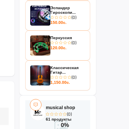
Эспандер
Гироскопи...
(0)
150.00с.
Перкуссия
(0)
120.00с.
Классическая
Гитар...
(0)
1,150.00с.
musical shop
(0)
61 продукты
0%