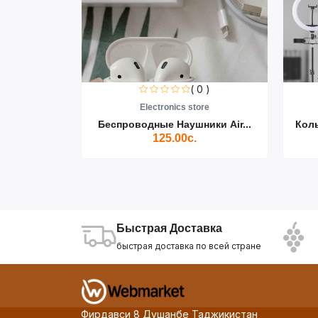
0 )
( 0 )
re
Electronics store
ики Air...
Беспроводные Наушники Air...
Кол
125.00с.
Быстрая Доставка
быстрая доставка по всей стране
Фирдавси 8 Душанбе Таджикистан