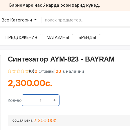
Барномаро насб карда осон харид кунед.
Все Категории
ПРЕДЛОЖЕНИЯ
МАГАЗИНЫ
БРЕНДЫ
Синтезатор AYM-823 - BAYRAM
(0)
0
Отзывы
|
20
в наличии
2,300.00с.
Кол-во
2,300.00с.
общая цена: