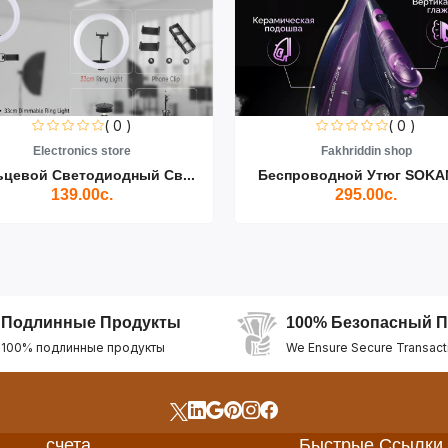
( 0 )
( 0 )
Electronics store
Fakhriddin shop
ьцевой Светодиодный Св...
Беспроводной Утюг SOKAN
139.00с.
295.00с.
Подлинные Продукты
100% Безопасный П
100% подлинные продукты
We Ensure Secure Transact
счета
Быстрые Ссылки