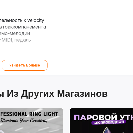
ельность к velocity
автоаккомпанемента
демо-мелодии
MIDI, педаль
Увидеть Больше
 Из Других Магазинов