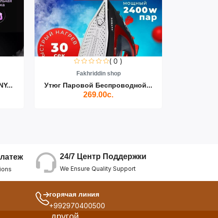
( 0 )
Fakhriddin shop
F
Y...
Утюг Паровой Беспроводной...
Пылесос D
269.00с.
24/7 Центр Поддержки
латеж
We Ensure Quality Support
ions
горячая линия
+992970400500
другой