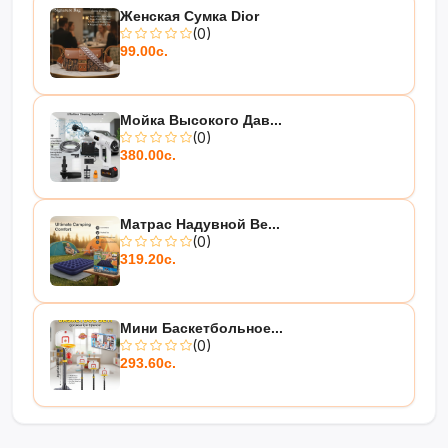
Женская Сумка Dior
(0)
99.00с.
Мойка Высокого Дав...
(0)
380.00с.
Матрас Надувной Be...
(0)
319.20с.
Мини Баскетбольное...
(0)
293.60с.