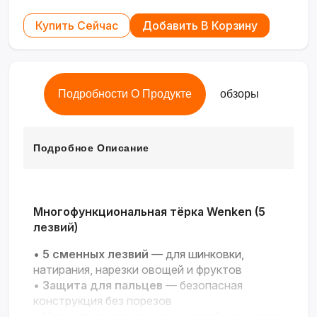
Купить Сейчас
Добавить В Корзину
Подробности О Продукте
обзоры
Подробное Описание
Многофункциональная тёрка Wenken (5
лезвий)
•
5 сменных лезвий
— для шинковки,
натирания, нарезки овощей и фруктов
•
Защита для пальцев
— безопасная
конструкция без порезов
•
Нескользящая основа
— устойчиво стоит