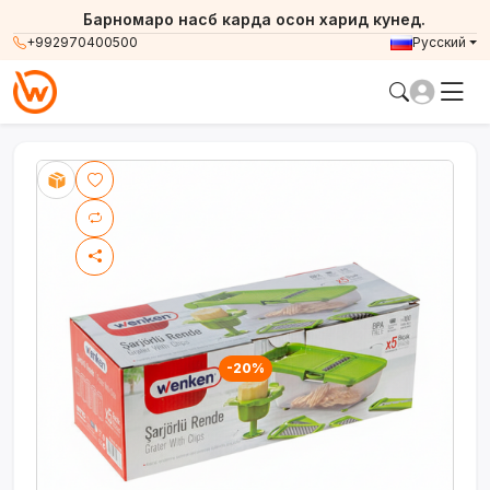
Барномаро насб карда осон харид кунед.
+992970400500
Русский
-20%