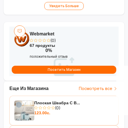
на столе во время работы
Увидеть Больше
•
Эргономичная ручка
— удобно держать и
использовать
•
Лёгкая очистка
— детали моются под
водой или в посудомоечной машине
Webmarket
(0)
Ускорьте приготовление блюд с
67 продукты
удобством и безопасностью!
0%
положительный отзыв
Посетить Магазин
Еще Из Магазина
Посмотреть все
Плоская Швабра С В...
(0)
123.00с.