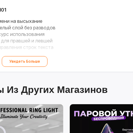
101
мени на высыхание
елый слой без разводов
урс использования
для правшей и левшей
равления строк текста
Увидеть Больше
 Из Других Магазинов