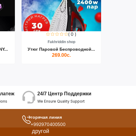
( 0 )
Fakhriddin shop
F
Y...
Утюг Паровой Беспроводной...
Пылесос D
269.00с.
24/7 Центр Поддержки
латеж
We Ensure Quality Support
ions
горячая линия
+992970400500
другой