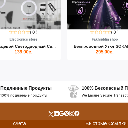
( 0 )
( 0 )
Electronics store
Fakhriddin shop
ьцевой Светодиодный Св...
Беспроводной Утюг SOKAN
139.00с.
295.00с.
Подлинные Продукты
100% Безопасный П
100% подлинные продукты
We Ensure Secure Transact
счета
Быстрые Ссылки