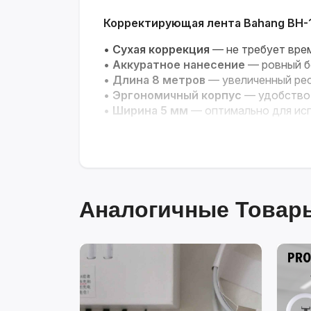
Корректирующая лента Bahang BH-
•
Сухая коррекция
— не требует вре
•
Аккуратное нанесение
— ровный б
•
Длина 8 метров
— увеличенный рес
•
Эргономичный корпус
— удобство 
•
Ширина 5 мм
— оптимально для исп
Аналогичные Товары