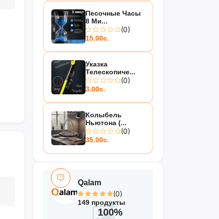
Песочные Часы
8 Ми...
(0)
15.00с.
Указка
Телескопиче...
(0)
3.00с.
Колыбель
Ньютона (...
(0)
35.00с.
Qalam
(0)
149 продукты
100%