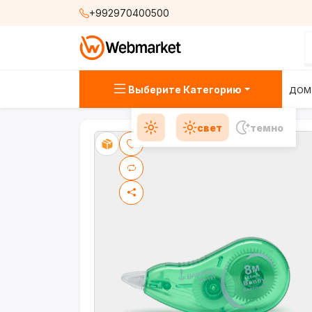
+992970400500
Выберите Категорию
ДОМ
свет
темно