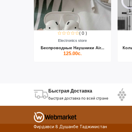
0 )
( 0 )
re
Electronics store
ики Air...
Беспроводные Наушники Air...
Кол
125.00с.
Быстрая Доставка
быстрая доставка по всей стране
Фирдавси 8 Душанбе Таджикистан