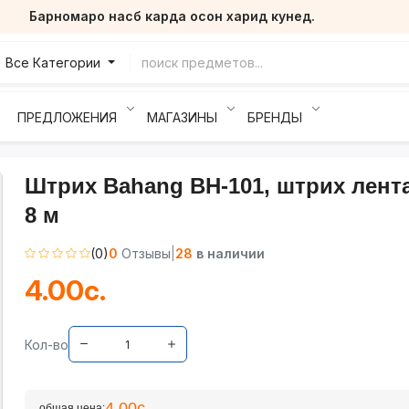
Барномаро насб карда осон харид кунед.
Все Категории
ПРЕДЛОЖЕНИЯ
МАГАЗИНЫ
БРЕНДЫ
Штрих Bahang BH-101, штрих лента
8 м
(0)
0
Отзывы
|
28
в наличии
4.00с.
Кол-во
4.00с.
общая цена: