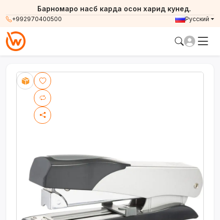
Барномаро насб карда осон харид кунед.
+992970400500
Русский