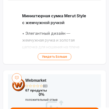
Миниатюрная сумка Merut Style
с жемчужной ручкой
•
Элегантный дизайн
—
жемчужная ручка и золотая
цепочка для ношения на плече
или в руке
Увидеть Больше
•
Качественные материалы
—
стёганый синтетический
материал с текстурой
Webmarket
•
4 варианта расцветки
—
(0)
чёрный, коричневый, серый и
67 продукты
яркий геометрический принт
0%
положительный отзыв
•
Универсальность
— подходит
для повседневного и вечернего