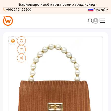
Барномаро насб карда осон харид кунед.
+992970400500
Русский