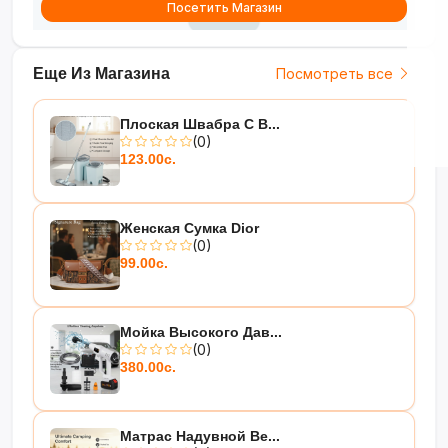
Посетить Магазин
образа
Изысканный акцент для вашего
Еще Из Магазина
Посмотреть все
стиля!
?✨
Плоская Швабра С В...
(0)
123.00с.
Женская Сумка Dior
(0)
99.00с.
Мойка Высокого Дав...
(0)
380.00с.
Матрас Надувной Be...