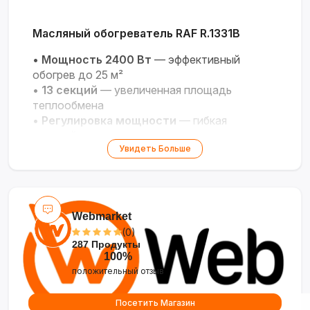
Масляный обогреватель RAF R.1331B
•
Мощность 2400 Вт
— эффективный
обогрев до 25 м²
•
13 секций
— увеличенная площадь
теплообмена
•
Регулировка мощности
— гибкая
настройка температуры
Увидеть Больше
•
Надёжный ТЭН
— долговечность и
безопасность
•
Стабильное тепло
— комфортный обогрев
без перепадов
Webmarket
(0)
287 Продукты
100%
положительный отзыв
Посетить Магазин