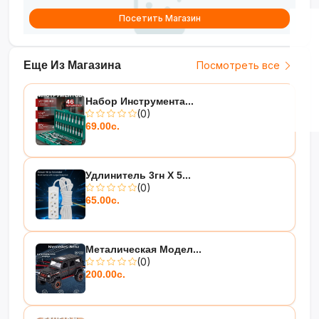
Посетить Магазин
Еще Из Магазина
Посмотреть все
Набор Инструмента...
(0)
69.00с.
Удлинитель 3гн Х 5...
(0)
65.00с.
Металическая Модел...
(0)
200.00с.