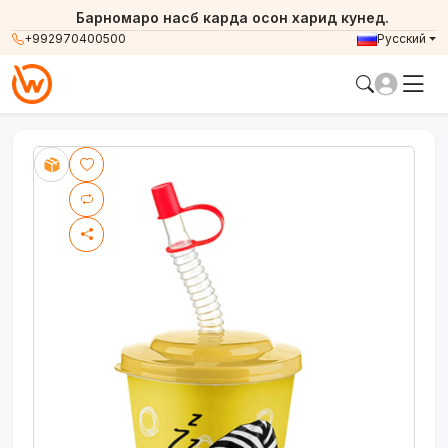
Барномаро насб карда осон харид кунед.
+992970400500
Русский