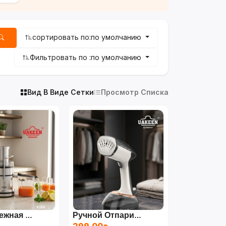
сортировать по:
по умолчанию
Фильтровать по :
по умолчанию
Вид В Виде Сетки
Просмотр Списка
Центробежная Соковыжималка UAKEEN ZL-705 (1200 Вт)
Ручной Отпариватель UAKEEN ZL-223
299.00с.