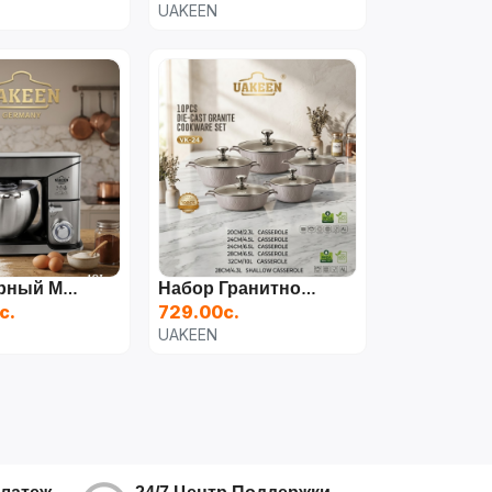
UAKEEN
Планетарный Миксер UAKEEN (10 Л)
Набор Гранитной Посуды UAKEEN VK-24 (10 Предметов)
с.
729.00с.
UAKEEN