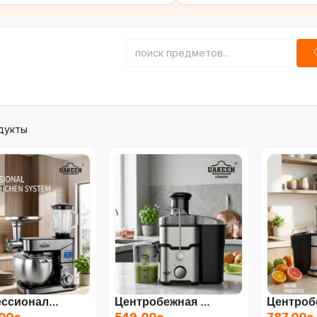
дукты
Профессиональный Кухонный Комбайн 3 В 1 UAKEEN ZL-1608 (3000 Вт, 12 Л)
Центробежная Соковыжималка UAKEEN ZL-702 (800 Вт)
00с.
549.00с.
787.00с.