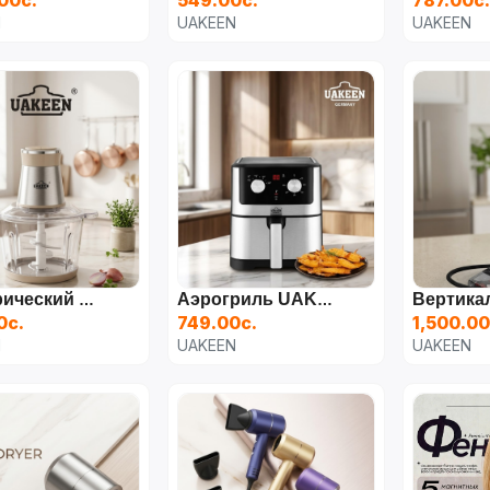
N
UAKEEN
UAKEEN
Электрический Измельчитель-Мясорубка UAKEEN ZL-102
Аэрогриль UAKEEN (8 Л, 1500 Вт)
0с.
749.00с.
1,500.00
N
UAKEEN
UAKEEN