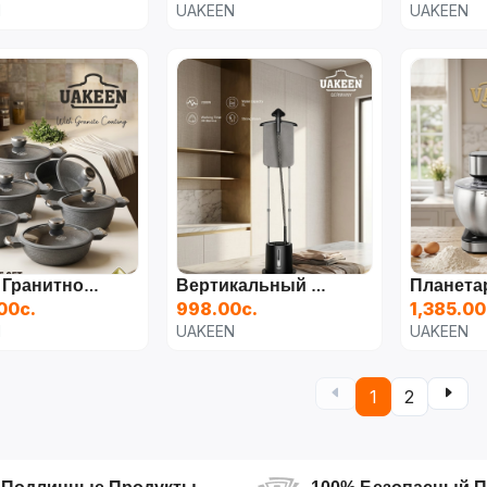
N
UAKEEN
UAKEEN
Набор Гранитной Посуды UAKEEN VK-1408 (10 Предметов)
Вертикальный Отпариватель UAKEEN (5 Л)
00с.
998.00с.
1,385.00
N
UAKEEN
UAKEEN
1
2