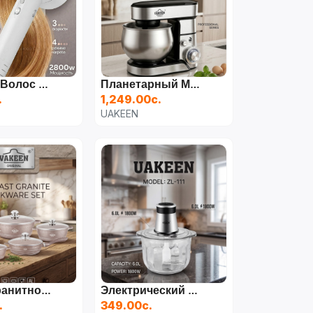
Фен Для Волос UAKEEN ZZ011 (2800 Вт)
Планетарный Миксер UAKEEN ZL-1603 (5 Л)
.
1,249.00с.
UAKEEN
Набор Гранитной Посуды UAKEEN VK-8-3 (10 Предметов)
Электрический Измельчитель UAKEEN ZL-111 (6 Л)
.
349.00с.