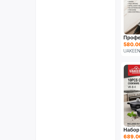
580.0
UAKEE
689.0