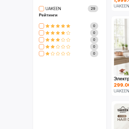
UAKEE
UAKEEN
29
Рейтинги
0
0
0
0
0
299.0
UAKEE