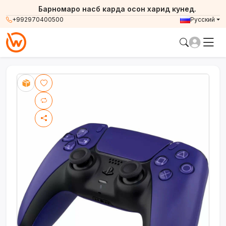
Барномаро насб карда осон харид кунед.
+992970400500
Русский