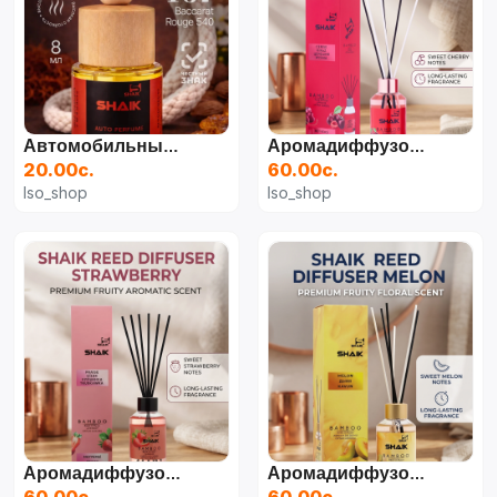
Автомобильный Ароматизатор Shaik №167 (8 Мл)
Аромадиффузор Shaik BAMBOO CERISE B-1050 (Церешня, 115 Мл)
20.00с.
60.00с.
Iso_shop
Iso_shop
Аромадиффузор Shaik (клубника, 115 Мл)
Аромадиффузор Shaik Bamboo (115 Мл)