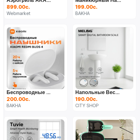
Аэрогриль AKANE A.5398 (10 Л)
Маникюрный Набор Jiameihui (18 Предметов, Нержавеющая Сталь)
899.00с.
199.00с.
Webmarket
BAKHA
Беспроводные Наушники Xiaomi Redmi Buds 4 M2231E1
Напольные Весы Melng Электронные ML-EB5680H До 180 Кг
200.00с.
190.00с.
BAKHA
CITY SHOP