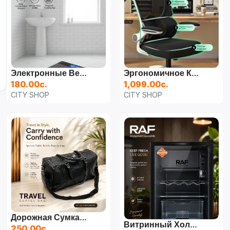
Электронные Весы
Эргономичное Кресло (регулируемое)
180.00с.
1,099.00с.
CITY SHOP
CITY SHOP
Дорожная Сумка-Дафл С Премиальным Плетеным Дизайном
Витринный Холодильник RAF Beverage Cabinet 68L (R.13065)
250.00с.