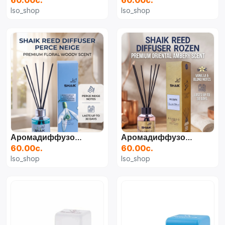
60.00с.
60.00с.
Iso_shop
Iso_shop
Аромадиффузор Shaik B-1008 «Подснежник» (115 Мл)
Аромадиффузор Shaik Bamboo Ref №527 Vanilla Blend (115 Мл)
60.00с.
60.00с.
Iso_shop
Iso_shop