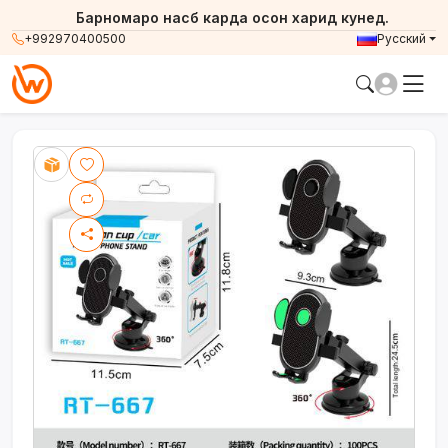
Барномаро насб карда осон харид кунед.
+992970400500
Русский