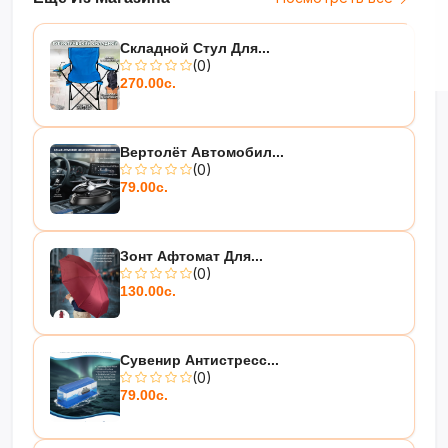
Складной Стул Для...
(0)
270.00с.
Вертолёт Автомобил...
(0)
79.00с.
Зонт Афтомат Для...
(0)
130.00с.
Сувенир Антистресс...
(0)
79.00с.