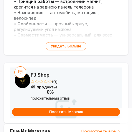
•
Принцип работы
— встроенный магнит,
крепится на заднюю панель телефона
•
Назначение
— автомобиль, мотоцикл,
велосипед
•
Особенности
— прочный корпус,
регулируемый угол наклона
•
Совместимость
— универсальный, для всех
смартфонов
Увидеть Больше
FJ Shop
(0)
49 продукты
0%
положительный отзыв
Посетить Магазин
Еще Из Магазина
Посмотреть все