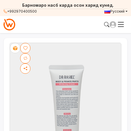
Барномаро насб карда осон харид кунед.
+992970400500
Русский