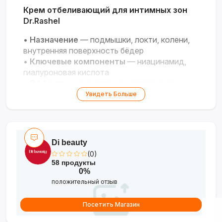
Крем отбеливающий для интимных зон
Dr.Rashel
•
Назначение
— подмышки, локти, колени,
внутренняя поверхность бёдер
•
Ключевые компоненты
— ниацинамид,
гиалуроновая кислота
•
Эффекты
— осветление, увлажнение,
выравнивание тона, сужение пор
Увидеть Больше
•
Особенности
— лёгкая текстура,
подходит для чувствительной кожи
Нежное осветление и уход для
Di beauty
чувствительных зон!
(0)
58 продукты
0%
положительный отзыв
Посетить Магазин