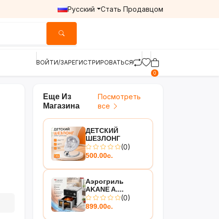
Русский
Стать Продавцом
ВОЙТИ/ЗАРЕГИСТРИРОВАТЬСЯ
0
Еще Из
Посмотреть
Магазина
все
ДЕТСКИЙ
ШЕЗЛОНГ
(0)
500.00с.
Аэрогриль
AKANE A....
(0)
899.00с.