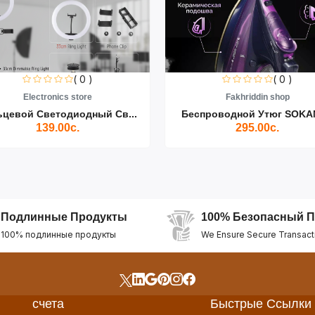
( 0 )
( 0 )
Electronics store
Fakhriddin shop
ьцевой Светодиодный Св...
Беспроводной Утюг SOKAN
139.00с.
295.00с.
Подлинные Продукты
100% Безопасный П
100% подлинные продукты
We Ensure Secure Transact
счета
Быстрые Ссылки