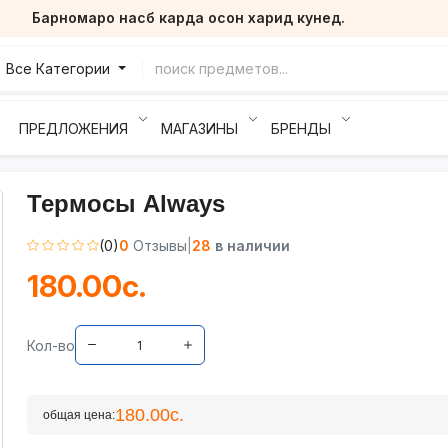
Барномаро насб карда осон харид кунед.
Все Категории
ПРЕДЛОЖЕНИЯ
МАГАЗИНЫ
БРЕНДЫ
Термосы Always
(0)
0
Отзывы
|
28
в наличии
180.00с.
Кол-во
180.00с.
общая цена: