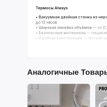
Термосы Always
•
Вакуумная двойная стенка из не
до 12 часов
•
Широкая линейка объёмов
— от 0,
•
Безопасные материалы
— пищевая 
•
Удобная конструкция
— прочная ви
•
Стильный минималистичный диз
Аналогичные Товары