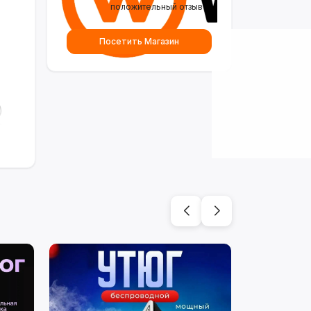
положительный отзыв
Посетить Магазин
)
в