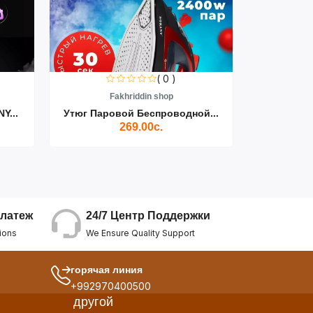
( 0 )
Fakhriddin shop
F
Y...
Утюг Паровой Беспроводной...
Пылесос D
269.00с.
24/7 Центр Поддержки
латеж
We Ensure Quality Support
ions
горячая линия
+992970400500
другой