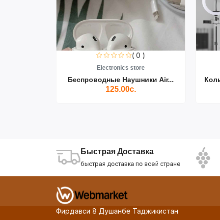
0 )
( 0 )
re
Electronics store
ики Air...
Беспроводные Наушники Air...
Кол
125.00с.
Быстрая Доставка
быстрая доставка по всей стране
Фирдавси 8 Душанбе Таджикистан