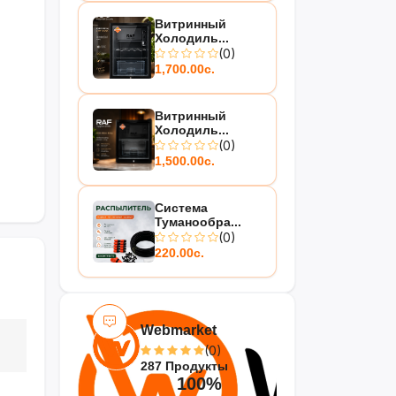
Витринный
Холодиль...
(0)
1,700.00с.
Витринный
Холодиль...
(0)
1,500.00с.
Система
Туманообра...
(0)
220.00с.
Webmarket
(0)
287 Продукты
100%