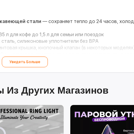
ржавеющей стали
— сохраняет тепло до 24 часов, холод
35 л для кофе до 1,5 л для семьи или поездок
сталь, силиконовые уплотнители без BPA
нтовая крышка, кнопочный клапан (в некоторых моделях
айн
— матовое или глянцевое покрытие, несколько цвето
Увидеть Больше
 Из Других Магазинов