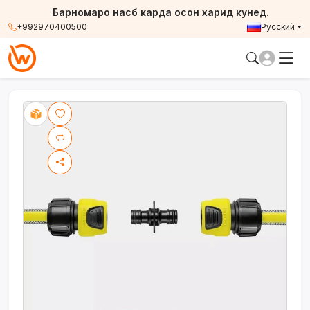
Барномаро насб карда осон харид кунед.
+992970400500
Русский