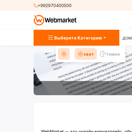
+992970400500
Выберите Категорию
ДОМ
свет
темно
WebMarket — это онлайн-маркетплейс, об