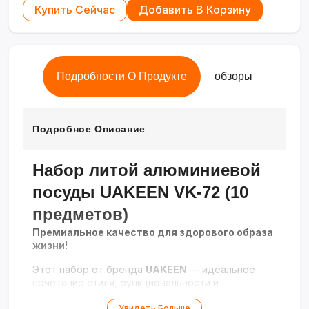
Купить Сейчас
Добавить В Корзину
Подробности О Продукте
обзоры
Подробное Описание
Набор литой алюминиевой
посуды UAKEEN VK-72 (10
предметов)
Премиальное качество для здорового образа
жизни!
Этот набор от бренда
UAKEEN
— идеальное
сочетание стиля, функциональности и
долговечности. Изготовленная из
высококачественного литого алюминия, эта
Увидеть Больше