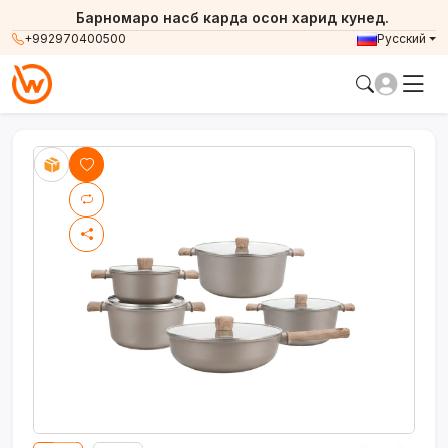
Барномаро насб карда осон харид кунед.
+992970400500
Русский