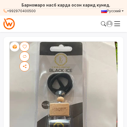
Барномаро насб карда осон харид кунед.
+992970400500
Русский