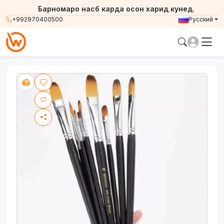
Барномаро насб карда осон харид кунед.
+992970400500
Русский