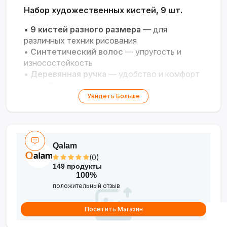
Набор художественных кистей, 9 шт.
•
9 кистей разного размера
— для
различных техник рисования
•
Синтетический волос
— упругость и
износостойкость
•
Деревянная ручка
— удобство и комфорт
при работе
•
Полная комплектация
— всё
Увидеть Больше
необходимое для творчества
•
Производство Россия
— гарантия
качества
Qalam
(0)
149 продукты
100%
положительный отзыв
Посетить Магазин