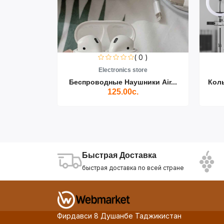
0 )
( 0 )
re
Electronics store
ики Air...
Беспроводные Наушники Air...
Кол
125.00с.
Быстрая Доставка
быстрая доставка по всей стране
Фирдавси 8 Душанбе Таджикистан