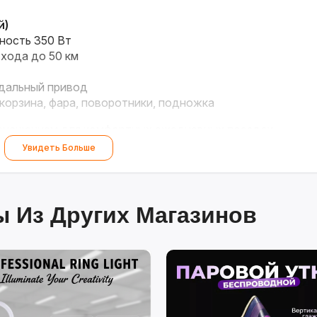
й)
ность 350 Вт
с хода до 50 км
едальный привод
корзина, фара, поворотники, подножка
оснащением для комфортных ежедневных поездок.
Увидеть Больше
 Из Других Магазинов