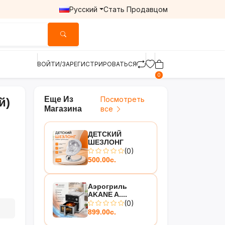
Русский
Стать Продавцом
ВОЙТИ/ЗАРЕГИСТРИРОВАТЬСЯ
0
Еще Из
Посмотреть
й)
Магазина
все
ДЕТСКИЙ
ШЕЗЛОНГ
(0)
500.00с.
Аэрогриль
AKANE A....
(0)
899.00с.