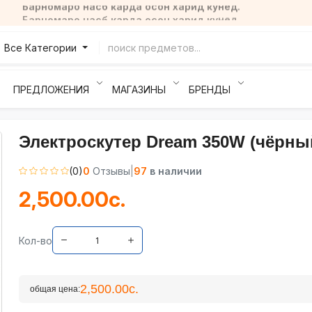
Барномаро насб карда осон харид кунед.
Все Категории
ПРЕДЛОЖЕНИЯ
МАГАЗИНЫ
БРЕНДЫ
Электроскутер Dream 350W (чёрны
(0)
0
Отзывы
|
97
в наличии
2,500.00с.
Кол-во
2,500.00с.
общая цена: