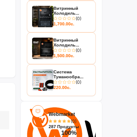
Витринный
Холодиль...
(0)
1,700.00с.
Витринный
Холодиль...
(0)
1,500.00с.
Система
Туманообра...
(0)
220.00с.
Webmarket
(0)
287 Продукты
100%