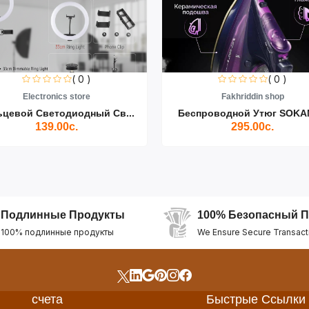
( 0 )
( 0 )
Electronics store
Fakhriddin shop
ьцевой Светодиодный Св...
Беспроводной Утюг SOKAN
139.00с.
295.00с.
Подлинные Продукты
100% Безопасный П
100% подлинные продукты
We Ensure Secure Transact
счета
Быстрые Ссылки