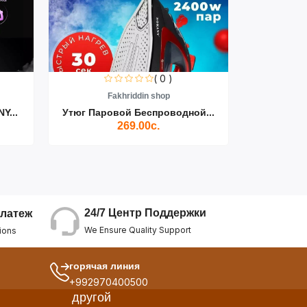
( 0 )
Fakhriddin shop
F
Y...
Утюг Паровой Беспроводной...
Пылесос D
269.00с.
24/7 Центр Поддержки
латеж
We Ensure Quality Support
ions
горячая линия
+992970400500
другой