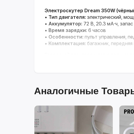
Электроскутер Dream 350W (чёрны
•
Тип двигателя:
электрический, мощ
•
Аккумулятор:
72 В, 20.3 мА·ч, запа
•
Время зарядки:
6 часов
•
Особенности:
пульт управления, п
•
Комплектация:
багажник, передняя 
Городской электроскутер с полным 
Аналогичные Товары