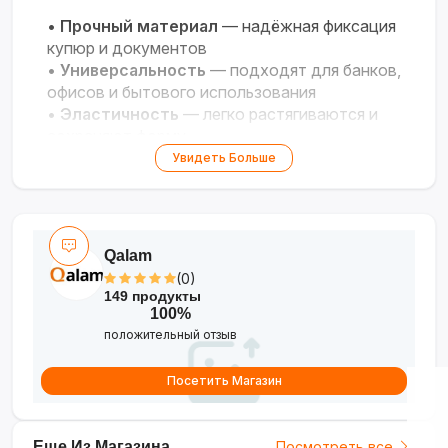
•
Прочный материал
— надёжная фиксация
купюр и документов
•
Универсальность
— подходят для банков,
офисов и бытового использования
•
Эластичность
— легко растягиваются и
сохраняют форму
•
Упаковка 100 г
— удобный запас для
Увидеть Больше
регулярного применения
Qalam
(0)
149 продукты
100%
положительный отзыв
Посетить Магазин
Еще Из Магазина
Посмотреть все