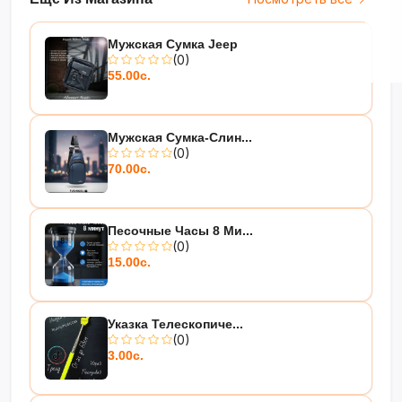
Мужская Сумка Jeep
(0)
55.00с.
Мужская Сумка-Слин...
(0)
70.00с.
Песочные Часы 8 Ми...
(0)
15.00с.
Указка Телескопиче...
(0)
3.00с.