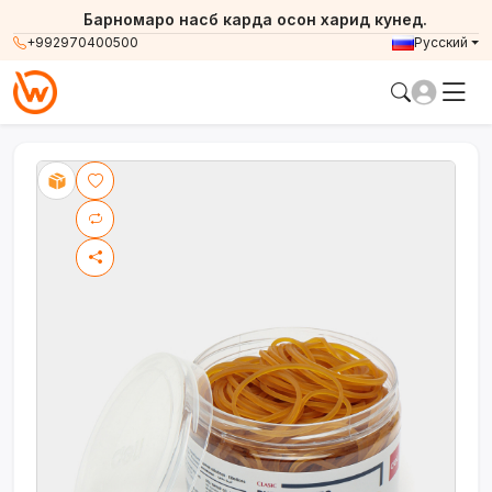
Барномаро насб карда осон харид кунед.
+992970400500
Русский