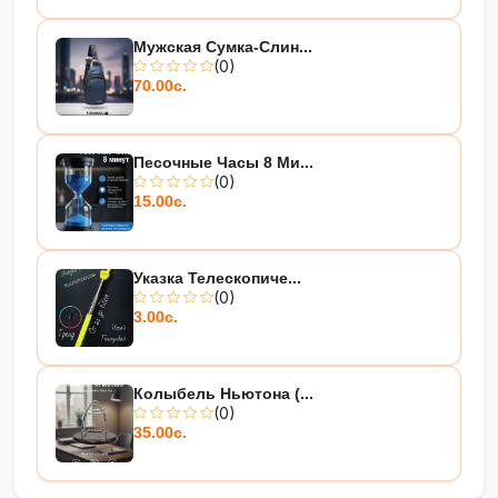
Мужская Сумка-Слин...
(0)
70.00с.
Песочные Часы 8 Ми...
(0)
15.00с.
Указка Телескопиче...
(0)
3.00с.
Колыбель Ньютона (...
(0)
35.00с.