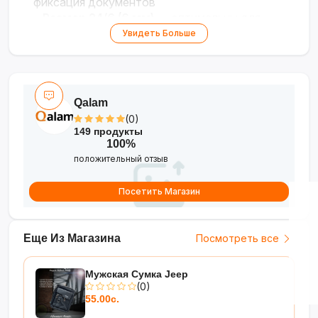
фиксация документов
•
Размер 24/6 (6 мм)
— оптимальны для
скрепления 10–20 листов
Увидеть Больше
•
Упаковка 1000 шт.
— долговечный запас
для офиса или дома
Qalam
(0)
149 продукты
100%
положительный отзыв
Посетить Магазин
Еще Из Магазина
Посмотреть все
Мужская Сумка Jeep
(0)
55.00с.