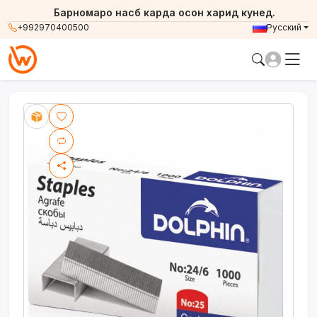
Барномаро насб карда осон харид кунед.
+992970400500
Русский